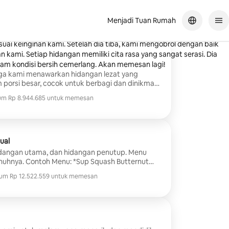
t
Menjadi Tuan Rumah
erpengetahuan tentang makanannya! Dia mengizinkan kami
ai keinginan kami. Setelah dia tiba, kami mengobrol dengan baik
kami. Setiap hidangan memiliki cita rasa yang sangat serasi. Dia
am kondisi bersih cemerlang. Akan memesan lagi!
ga kami menawarkan hidangan lezat yang
 porsi besar, cocok untuk berbagi dan dinikmati
anan dirancang agar mudah dipanaskan dan
m Rp 8.944.685 untuk memesan
tu makan menjadi sederhana dan bebas stres.
m Rp 8.944.685 untuk memesan
ilihan ramah anak buatan sendiri seperti pasta
quesadilla, sehingga semua orang dalam
ti makanan yang lezat dan nyaman bersama. Ini
untuk menyatukan semua orang untuk
ual
yang santai dan menyenangkan.
hidangan utama, dan hidangan penutup. Menu
Squash Butternut
gung* Skirt Steak Panggang dengan Chimichurri
um Rp 12.522.559 untuk memesan
e Ubi Jalar* Kue Cokelat Tanpa Tepung*
um Rp 12.522.559 untuk memesan