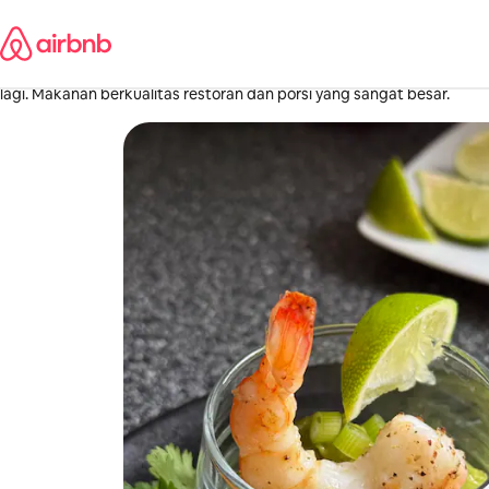
Lewatkan,
Michelle
langsung
Homewood, Illinois
lihat
·
April 2026
,
Makanan yang luar biasa! Kami benar-benar menikmati makanannya
konten
lagi. Makanan berkualitas restoran dan porsi yang sangat besar.