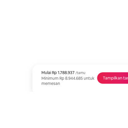
Mulai
Mulai Rp 1.788.937, per tamu
Rp 1.788.937
/tamu
Tampilkan ta
Minimum Rp 8.944.685 untuk
memesan
Minimum Rp 8.944.685 untuk memesan