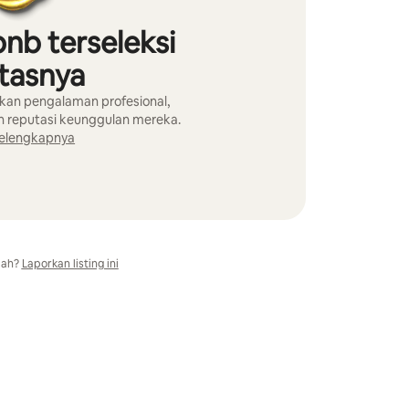
bnb terseleksi
itasnya
rkan pengalaman profesional,
an reputasi keunggulan mereka.
 selengkapnya
ah?
Laporkan listing ini