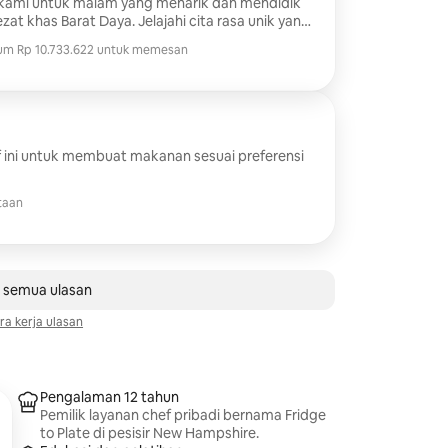
kami untuk malam yang menarik dan mendidik
zat khas Barat Daya. Jelajahi cita rasa unik yang
mewa sambil menikmati pilihan 6-8 cicipan lezat
um Rp 10.733.622 untuk memesan
um Rp 10.733.622 untuk memesan
ing. Udang dalam Salsa Poblano. Kerang dengan
uccotash Musim Panas. Bakso Bison dengan Saus
gan Chimichurri Merah Berasap. Kue Cokelat
pung. ......... Menu dapat Disesuaikan
 ini untuk membuat makanan sesuai preferensi
taan
 semua ulasan
ara kerja ulasan
Pengalaman 12 tahun
Pemilik layanan chef pribadi bernama Fridge
to Plate di pesisir New Hampshire.