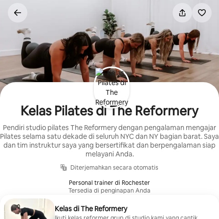
Lewatkan,
langsung
lihat
konten
Kelas Pilates di The Reformery
Pendiri studio pilates The Reformery dengan pengalaman mengajar
Pilates selama satu dekade di seluruh NYC dan NY bagian barat. Saya
dan tim instruktur saya yang bersertifikat dan berpengalaman siap
melayani Anda.
Diterjemahkan secara otomatis
Personal trainer di Rochester
Tersedia di penginapan Anda
Kelas di The Reformery
Ikuti kelas reformer grup di studio kami yang cantik