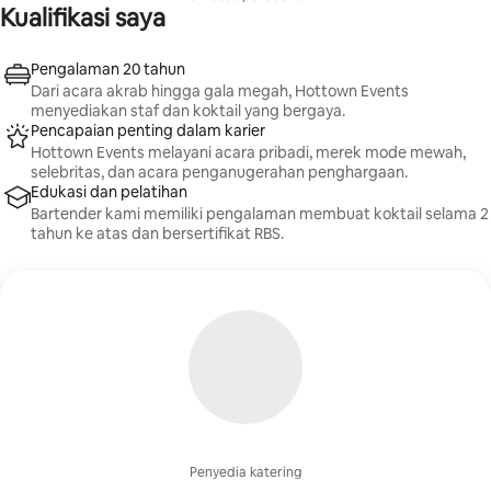
yang Anda pilih. Hubungi kami untuk menyelesaikan
Kualifikasi saya
detailnya!
Pengalaman 20 tahun
Dari acara akrab hingga gala megah, Hottown Events
menyediakan staf dan koktail yang bergaya.
Pencapaian penting dalam karier
Hottown Events melayani acara pribadi, merek mode mewah,
selebritas, dan acara penganugerahan penghargaan.
Edukasi dan pelatihan
Bartender kami memiliki pengalaman membuat koktail selama 2
tahun ke atas dan bersertifikat RBS.
Penyedia katering