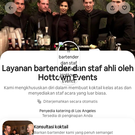
Lewatkan,
langsung
lihat
konten
Layanan bartender dan staf ahli oleh
Hottown Events
Kami mengkhususkan diri dalam membuat koktail kelas atas dan
menyediakan staf acara yang luar biasa.
Diterjemahkan secara otomatis
Penyedia katering di Los Angeles
Tersedia di penginapan Anda
Konsultasi koktail
Biarkan bartender kami yang penuh semangat