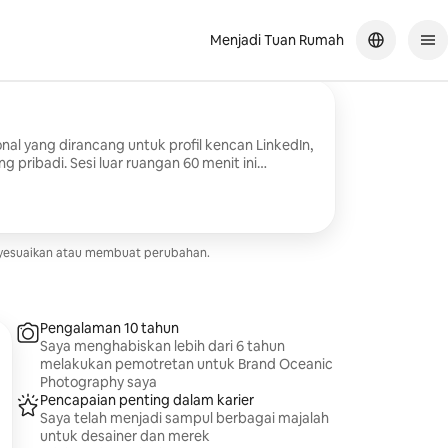
Menjadi Tuan Rumah
onal yang dirancang untuk profil kencan LinkedIn,
g pribadi. Sesi luar ruangan 60 menit ini
ami yang percaya diri dalam suasana santai. Saya
ngenai pose dan ekspresi sehingga tidak
menjadi model. Anda akan menerima foto
it secara profesional yang dikirimkan melalui
g siap digunakan untuk profil profesional atau
nyesuaikan atau membuat perubahan.
Pengalaman 10 tahun
Saya menghabiskan lebih dari 6 tahun
melakukan pemotretan untuk Brand Oceanic
Photography saya
Pencapaian penting dalam karier
Saya telah menjadi sampul berbagai majalah
untuk desainer dan merek