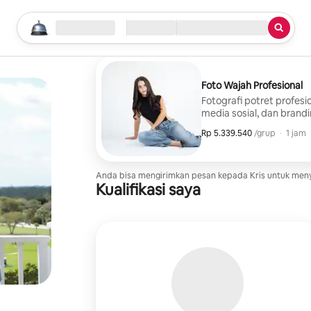
Mulai pencarian Anda
Lokasi
Check-in/Check-out
Tipe layanan
Foto Wajah Profesional
Fotografi potret profesi
media sosial, dan brandin
berfokus pada potret al
Rp 5.339.540
Rp 5.339.540, per grup
,
/grup
·
1 jam
memberikan panduan me
diperlukan pengalaman 
resolusi tinggi yang died
galeri online pribadi yan
Anda bisa mengirimkan pesan kepada Kris untuk me
Kualifikasi saya
platform media sosial.