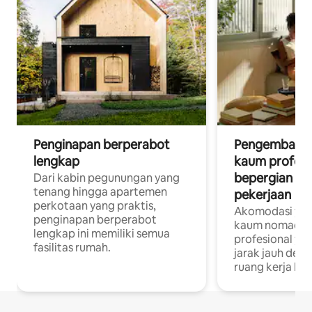
Penginapan berperabot
Pengembara d
lengkap
kaum profesi
bepergian un
Dari kabin pegunungan yang
tenang hingga apartemen
pekerjaan
perkotaan yang praktis,
Akomodasi yan
penginapan berperabot
kaum nomaden
lengkap ini memiliki semua
profesional yan
fasilitas rumah.
jarak jauh deng
ruang kerja khu