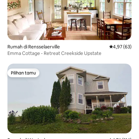
Rumah di Rensselaerville
Nilai rata-rata
4,97 (63)
Emma Cottage - Retreat Creekside Upstate
Pilihan tamu
Pilihan tamu