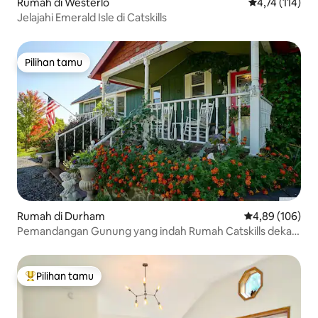
Rumah di Westerlo
Nilai rata-rata
4,74 (114)
Jelajahi Emerald Isle di Catskills
Pilihan tamu
Pilihan tamu
Rumah di Durham
Nilai rata-rata 
4,89 (106)
Pemandangan Gunung yang indah Rumah Catskills dekat
Windham
Pilihan tamu
Pilihan tamu terpopuler