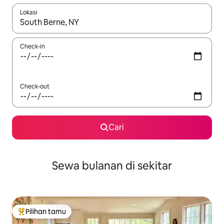
Lokasi
Jika hasil yang dicari tersedia, telusuri dengan tombol panah
Check-in
Check-out
Cari
Sewa bulanan di sekitar
Pilihan tamu
Pilihan tamu terpopuler