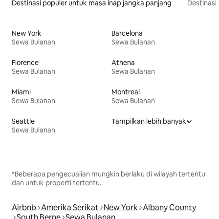
Destinasi populer untuk masa inap jangka panjang
Destinasi 
New York
Barcelona
Sewa Bulanan
Sewa Bulanan
Florence
Athena
Sewa Bulanan
Sewa Bulanan
Miami
Montreal
Sewa Bulanan
Sewa Bulanan
Seattle
Tampilkan lebih banyak
Sewa Bulanan
*Beberapa pengecualian mungkin berlaku di wilayah tertentu
dan untuk properti tertentu.
Airbnb
Amerika Serikat
New York
Albany County
South Berne
Sewa Bulanan