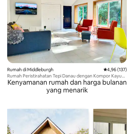
Rumah di Middleburgh
Nilai rata-rata 
4,96 (137)
Rumah Peristirahatan Tepi Danau dengan Kompor Kayu
Kenyamanan rumah dan harga bulanan
oleh Huyck Preserve
yang menarik