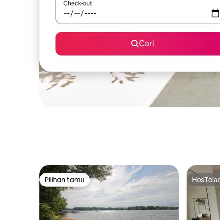
Check-out
Cari
Pilihan tamu
HosTela
Pilihan tamu
HosTela