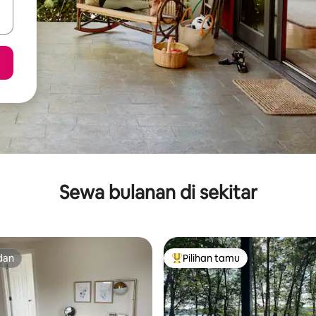
Sewa bulanan di sekitar
dan
Pilihan tamu
dan
Pilihan tamu terpopuler