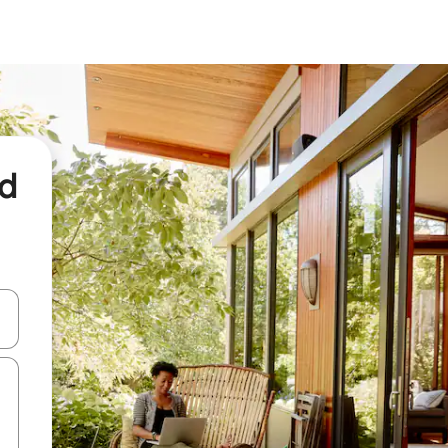
ld
 tombol panah ke atas dan ke bawah atau jelajahi dengan sentuhan at