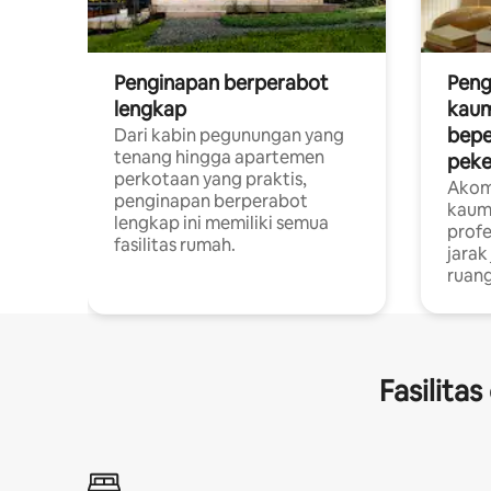
Penginapan berperabot
Peng
lengkap
kaum
bepe
Dari kabin pegunungan yang
tenang hingga apartemen
peke
perkotaan yang praktis,
Akom
penginapan berperabot
kaum
lengkap ini memiliki semua
profe
fasilitas rumah.
jarak
ruang
Fasilita