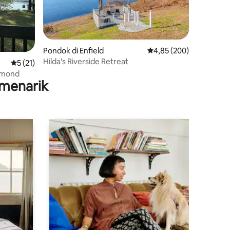
Pondok di Enfield
Nilai rata-rata 4,85 dari
4,85 (200)
Hilda's Riverside Retreat
Nilai rata-rata 5 dari 5, 21 ulasan
5 (21)
amond
menarik