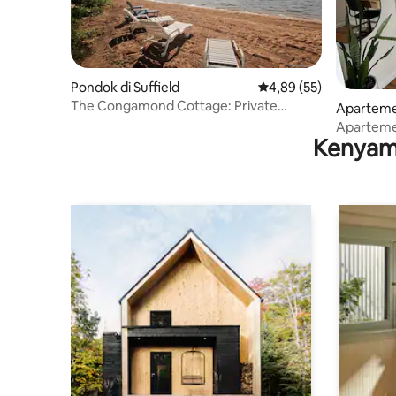
Pondok di Suffield
Nilai rata-rata 4,89 dari
4,89 (55)
The Congamond Cottage: Private
Aparteme
Lakefront Cottage
s
Apartemen
Kenyam
bandara B