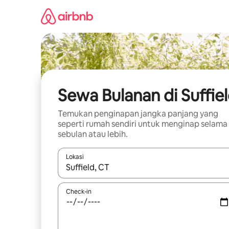
Lewatkan,
langsung
lihat
konten
Sewa Bulanan di Suffie
Temukan penginapan jangka panjang yang
seperti rumah sendiri untuk menginap selama
sebulan atau lebih.
Lokasi
Jika hasil yang dicari tersedia, telusuri dengan
Check-in