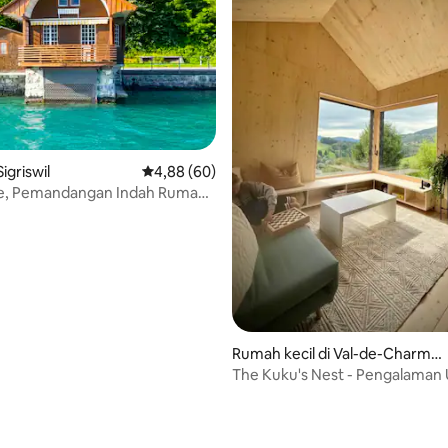
Sigriswil
Nilai rata-rata 4,88 dari 5, 60 ulasan
4,88 (60)
e, Pemandangan Indah Rumah
eh SwissHut
 5, 59 ulasan
Rumah kecil di Val-de-Charme
y
The Kuku's Nest - Pengalaman 