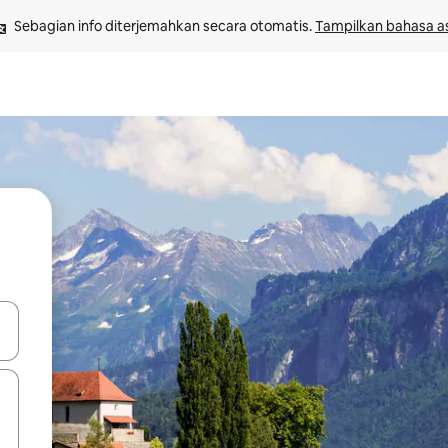
Sebagian info diterjemahkan secara otomatis. 
Tampilkan bahasa as
 tombol panah ke atas dan ke bawah atau jelajahi dengan sentuhan at