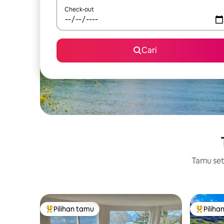
Check-out
Cari
Tamu setu
Pilihan tamu
Piliha
Pilihan tamu terpopuler
Pilihan 