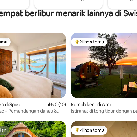
ler. Sebagian besar
Thun, Spiez, Aeschi, Interlaken,
puler dapat dijangkau dalam
Beatenberg, Bern
empat berlibur menarik lainnya di Swi
am.
tamu
Pilihan tamu
tamu
Pilihan tamu terpopuler
i 5, 49 ulasan
 di Spiez
Nilai rata-rata 5,0 dari 5, 10 ulasan
5,0 (10)
Rumah kecil di Arni
Lac – Pemandangan danau &
Istirahat di tong tidur dengan
g spektakuler
matahari terbenam
dan
Pilihan tamu
dan
Pilihan tamu terpopuler