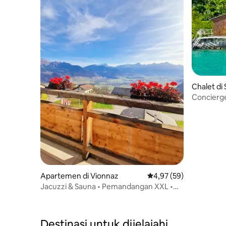
Chalet di 
Concierg
Perahu ol
Apartemen di Vionnaz
Nilai rata-rata 4,97 dari
4,97 (59)
Jacuzzi & Sauna • Pemandangan XXL •
Loteng unik
Destinasi untuk dijelajahi