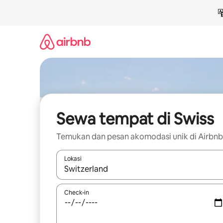
Lewatkan,
langsung
lihat
konten
Sewa tempat di Swiss
Temukan dan pesan akomodasi unik di Airbnb
Lokasi
Jika hasil yang dicari tersedia, telusuri dengan
Check-in