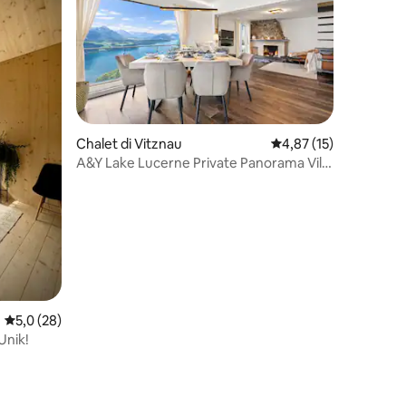
Chalet di Vitznau
Nilai rata-rata 4,87 dar
4,87 (15)
A&Y Lake Lucerne Private Panorama Villa
(Kesehatan).
Nilai rata-rata 5,0 dari 5, 28 ulasan
5,0 (28)
Unik!