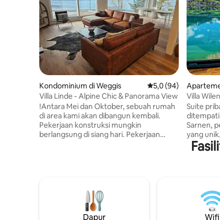
Kondominium di Weggis
Nilai rata-rata 5,0 dar
5,0 (94)
Aparteme
Villa Linde - Alpine Chic & Panorama View
Villa Wil
Peristira
!Antara Mei dan Oktober, sebuah rumah
Suite prib
di area kami akan dibangun kembali.
ditempati
Pekerjaan konstruksi mungkin
Sarnen, 
berlangsung di siang hari. Pekerjaan
yang unik
Fasil
konstruksi tidak akan mempengaruhi
yang luas
pemandangan! ****** Temukan relaksasi
panorama,
dan ketenangan di apartemen liburan
mandi (se
kami yang nyaman dan bergaya Alpine
tamu, kam
dengan pemandangan Danau Lucerne
dengan ka
yang menakjubkan. Nikmati desain
lantai di 
bergaya, fasilitas canggih, dan teras
bersama).
pribadi yang cocok untuk mengagumi
parkir gra
Dapur
Wifi
matahari terbenam. Lokasi yang tenang
diperbolehk