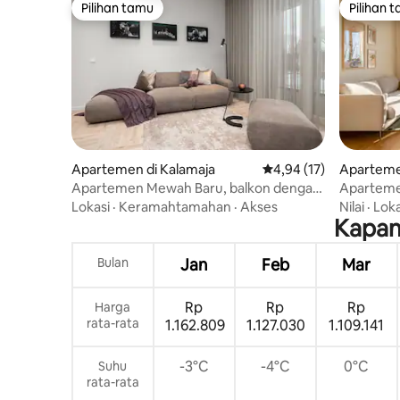
Pilihan tamu
Pilihan 
Pilihan tamu
Pilihan 
Apartemen di Kalamaja
Nilai rata-rata 4,94 dar
4,94 (17)
Apartemen
Apartemen Mewah Baru, balkon dengan
Aparteme
pemandangan Kota Tua.
samping 
Lokasi
·
Keramahtamahan
·
Akses
Nilai
·
Loka
Kapan
Bulan
Jan
Feb
Mar
Rp
Rp
Rp
Harga
rata-rata
1.162.809
1.127.030
1.109.141
-3°C
-4°C
0°C
Suhu
rata-rata