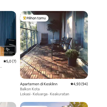
Pilihan tamu
Pilihan tamu terpopuler
Nilai rata-rata 5,0 dari 5, 7 ulasan
5,0 (7)
 langit
Apartemen di Kesklinn
Nilai rata-rata 4,93 dar
4,93 (94)
Balkon Kota
Lokasi
·
Keluarga
·
Keakuratan