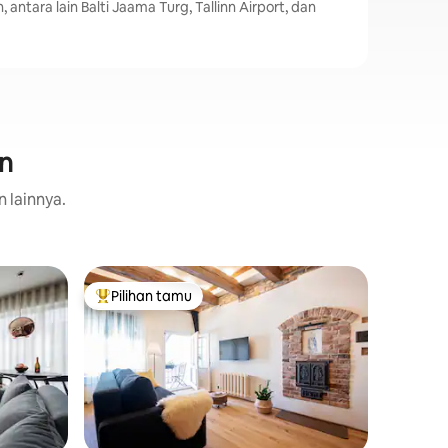
, antara lain Balti Jaama Turg, Tallinn Airport, dan
nn
n lainnya.
Aparteme
Pilihan tamu
HosTel
Pilihan tamu terpopuler
HosTel
Aparteme
Berkualit
menawarka
biasa, se
Apartemen
Noblessn
Lokasi
·
K
kopi, res
Seaplane