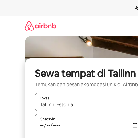
Lewatkan,
langsung
lihat
konten
Sewa tempat di Tallinn
Temukan dan pesan akomodasi unik di Airbnb
Lokasi
Jika hasil yang dicari tersedia, telusuri dengan
Check-in