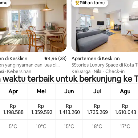
tamu
Pilihan tamu
tamu
Pilihan tamu terpopuler
i 5, 17 ulasan
 di Kesklinn
Nilai rata-rata 4,96 dari 5, 28 ulasan
4,96 (28)
Apartemen di Kesklinn
n yang nyaman dan luas di
5Stories Luxury Space di Kota 
Kota Tua
dengan Perawatan
si
·
Kebersihan
Keluarga
·
Nilai
·
Check-in
 waktu terbaik untuk berkunjung ke Ta
Apr
Mei
Jun
Jul
Agu
Rp
Rp
Rp
Rp
Rp
1.198.588
1.359.592
1.413.260
1.735.269
1.610.043
5°C
10°C
15°C
18°C
17°C