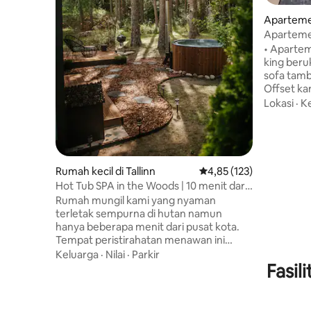
Apartemen
Aparteme
dengan B
• Apartem
king beru
sofa tamb
Offset kar
-55 m2 • 
Lokasi
·
K
pendingin
Layanan k
Akses ke 
disertaka
studio yo
Rumah kecil di Tallinn
Nilai rata-rata 4,85 dari
4,85 (123)
Check - IN
Hot Tub SPA in the Woods | 10 menit dari
terlambat 
pusat kota
Rumah mungil kami yang nyaman
cepat • S
terletak sempurna di hutan namun
bawaan gr
hanya beberapa menit dari pusat kota.
bayi
Tempat peristirahatan menawan ini
memiliki bak mandi air panas di bawah
Keluarga
·
Nilai
·
Parkir
kanopi pepohonan, tempat Anda bisa
Fasil
bersantai sambil mendengarkan lagu -
lagu burung lokal yang menenangkan. Di
dalam, nikmati kenyamanan modern