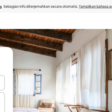
Sebagian info diterjemahkan secara otomatis. 
Tampilkan bahasa as
 tombol panah ke atas dan ke bawah atau jelajahi dengan sentuhan at