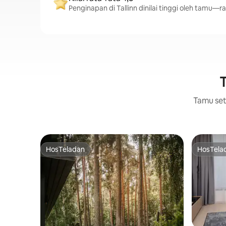
Penginapan di Tallinn dinilai tinggi oleh tamu—rat
T
Tamu setu
HosTeladan
HosTela
HosTeladan
HosTela