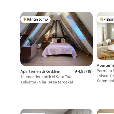
Pilihan tamu
Piliha
Pilihan tamu terpopuler
Pilihan 
Aparteme
Permata 
Apartemen di Kesklinn
Nilai rata-rata 4,95 dar
4,95 (19)
Lokasi
·
P
1 kamar tidur unik di Kota Tua.
Keramah
Keluarga
·
Nilai
·
Area terdekat