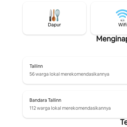
dengan dapur yang lengkap, loteng tidur
yang nyaman, dan ruang makan dengan
jendela kubah yang unik. Sangat cocok
untuk pasangan atau petualang solo
Dapur
Wifi
yang mencari perpaduan alam dan
kenyamanan, rumah kecil kami
menjanjikan masa inap yang
Menginap
meremajakan.
Tallinn
56 warga lokal merekomendasikannya
Bandara Tallinn
112 warga lokal merekomendasikannya
Te