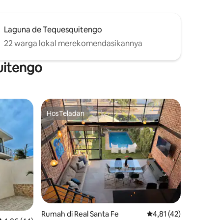
Laguna de Tequesquitengo
22 warga lokal merekomendasikannya
uitengo
HosTeladan
HosTeladan
Rumah di Real Santa Fe
Nilai rata-rata 4,81 dar
4,81 (42)