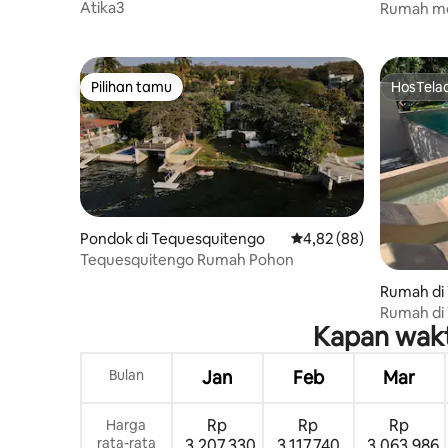
Atika3
Rumah m
danau
Pilihan tamu
HosTela
Pilihan tamu
HosTela
Pondok di Tequesquitengo
Nilai rata-rata 4,82 dari
4,82 (88)
Tequesquitengo Rumah Pohon
Rumah di
Rumah di
Kapan wakt
Bulan
Jan
Feb
Mar
Rp
Rp
Rp
Harga
rata-rata
3.207.330
3.117.740
3.063.986