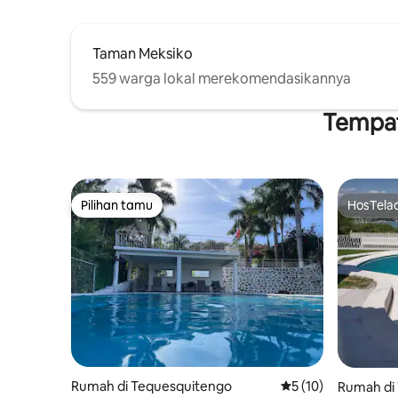
Taman Meksiko
559 warga lokal merekomendasikannya
Tempat
Pilihan tamu
HosTela
Pilihan tamu
HosTela
Rumah di Tequesquitengo
Nilai rata-rata 5 dar
5 (10)
Rumah di