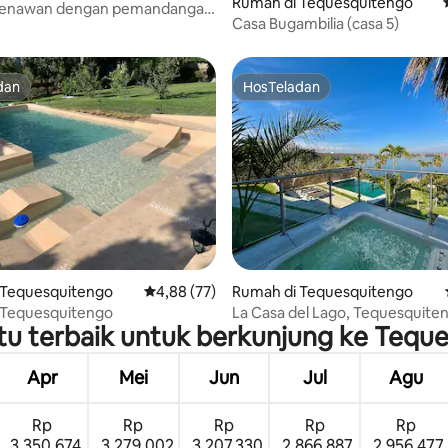
Rumah di Tequesquitengo
enawan dengan pemandangan
Casa Bugambilia (casa 5)
dan
HosTeladan
dan
HosTeladan
 5, 88 ulasan
 Tequesquitengo
Nilai rata-rata 4,88 dari 5, 77 ulasan
4,88 (77)
Rumah di Tequesquitengo
 Tequesquitengo
La Casa del Lago, Tequesquite
u terbaik untuk berkunjung ke Tequ
Apr
Mei
Jun
Jul
Agu
Rp
Rp
Rp
Rp
Rp
3.350.674
3.279.002
3.207.330
2.866.887
2.956.477