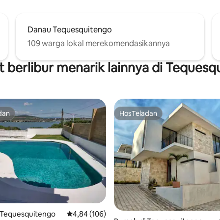
Danau Tequesquitengo
109 warga lokal merekomendasikannya
 berlibur menarik lainnya di Tequesq
dan
HosTeladan
dan
HosTeladan
i 5, 10 ulasan
 Tequesquitengo
Nilai rata-rata 4,84 dari 5, 106 ulasan
4,84 (106)