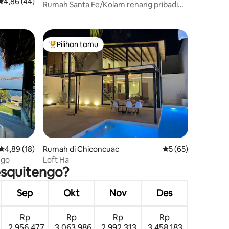
Nilai rata-rata 4,86 dari 5, 44 ulasan
4,86 (44)
Rumah Santa Fe/Kolam renang pribadi
yang hangat
Pilihan tamu
Pilihan tamu terpopuler
Nilai rata-rata 4,89 dari 5, 18 ulasan
4,89 (18)
Rumah di Chiconcuac
Nilai rata-rata 5 dar
5 (65)
ngo
Loft Ha
esquitengo?
Sep
Okt
Nov
Des
Rp
Rp
Rp
Rp
2.956.477
3.063.986
2.992.313
3.458.183