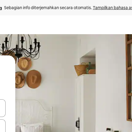
Sebagian info diterjemahkan secara otomatis. 
Tampilkan bahasa as
 tombol panah ke atas dan ke bawah atau jelajahi dengan sentuhan at