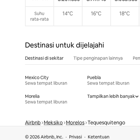
14°C
16°C
18°C
Suhu
rata-rata
Destinasi untuk dijelajahi
Destinasi di sekitar
Tipe penginapan lainnya
Pem
Mexico City
Puebla
Sewa tempat liburan
Sewa tempat liburan
Morelia
Tampilkan lebih banyak
Sewa tempat liburan
Airbnb
Meksiko
Morelos
Tequesquitengo
© 2026 Airbnb, Inc.
Privasi
Ketentuan