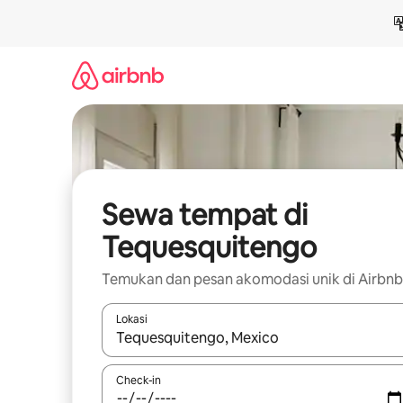
Lewatkan,
langsung
lihat
konten
Sewa tempat di
Tequesquitengo
Temukan dan pesan akomodasi unik di Airbnb
Lokasi
Jika hasil yang dicari tersedia, telusuri dengan
Check-in