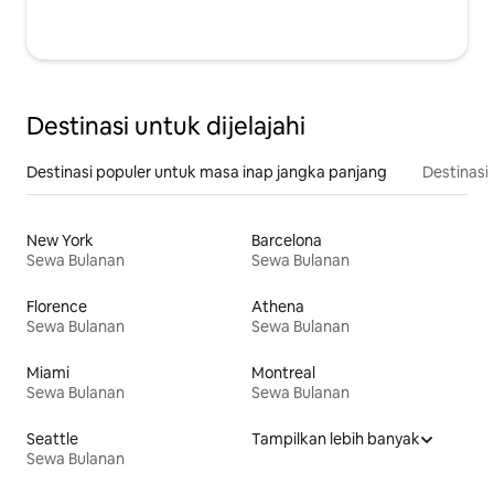
Destinasi untuk dijelajahi
Destinasi populer untuk masa inap jangka panjang
Destinasi 
New York
Barcelona
Sewa Bulanan
Sewa Bulanan
Florence
Athena
Sewa Bulanan
Sewa Bulanan
Miami
Montreal
Sewa Bulanan
Sewa Bulanan
Seattle
Tampilkan lebih banyak
Sewa Bulanan