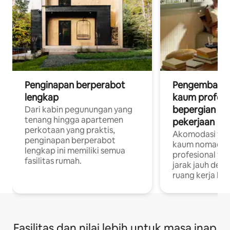
Penginapan berperabot
Pengembara d
lengkap
kaum profesi
bepergian un
Dari kabin pegunungan yang
tenang hingga apartemen
pekerjaan
perkotaan yang praktis,
Akomodasi yan
penginapan berperabot
kaum nomaden
lengkap ini memiliki semua
profesional yan
fasilitas rumah.
jarak jauh deng
ruang kerja khu
Fasilitas dan nilai lebih untuk masa inap