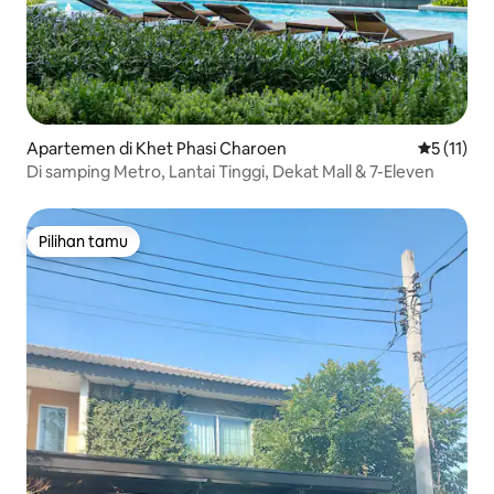
Apartemen di Khet Phasi Charoen
Nilai rata-
5 (11)
Di samping Metro, Lantai Tinggi, Dekat Mall & 7-Eleven
Pilihan tamu
Pilihan tamu