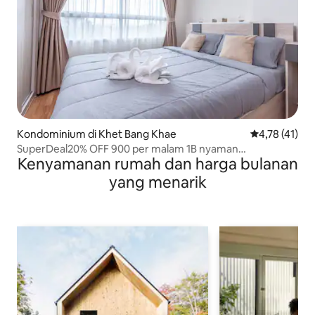
Kondominium di Khet Bang Khae
Nilai rata-rat
4,78 (41)
SuperDeal20% OFF 900 per malam 1B nyaman
Kenyamanan rumah dan harga bulanan
@Phetkasemt
yang menarik