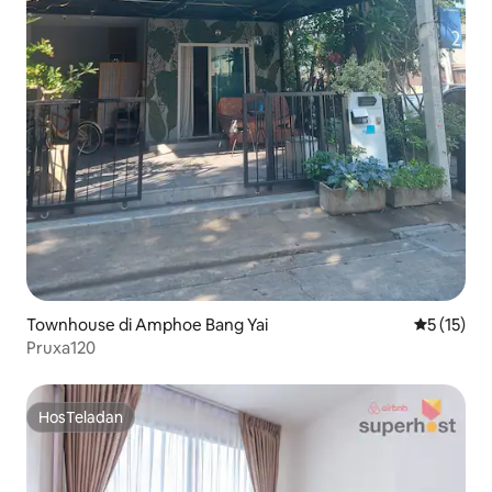
Townhouse di Amphoe Bang Yai
Nilai rata-
5 (15)
Pruxa120
HosTeladan
HosTeladan