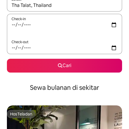
Jika hasil yang dicari tersedia, telusuri dengan tombol panah
Check-in
Check-out
Cari
Sewa bulanan di sekitar
HosTeladan
HosTeladan