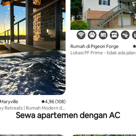
Rumah di Pigeon Forge
N
 5, 147 ulasan
Lokasi PF Prime - tidak ada jala
DollyWood - Pulau
Maryville
Nilai rata-rata 4,96 dari 5, 108 ulasan
4,96 (108)
y Retreats | Rumah Modern di
Sewa apartemen dengan AC