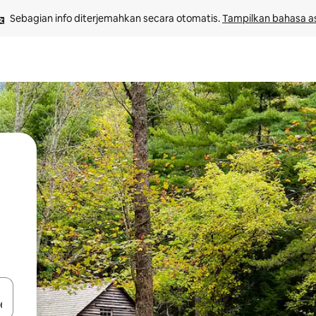
Sebagian info diterjemahkan secara otomatis. 
Tampilkan bahasa as
 tombol panah ke atas dan ke bawah atau jelajahi dengan sentuhan at