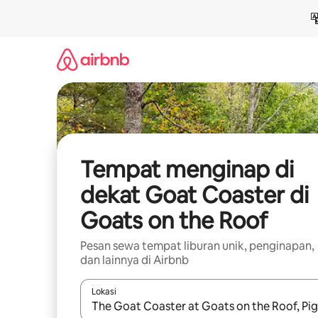
Lewatkan,
langsung
lihat
konten
Tempat menginap di
dekat Goat Coaster di
Goats on the Roof
Pesan sewa tempat liburan unik, penginapan,
dan lainnya di Airbnb
Lokasi
Jika hasil yang dicari tersedia, telusuri dengan