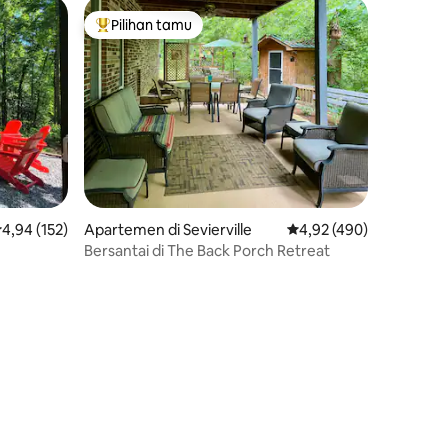
Pilihan tamu
Pilihan tamu terpopuler
ilai rata-rata 4,94 dari 5, 152 ulasan
4,94 (152)
Apartemen di Sevierville
Nilai rata-rata 4,92 dari
4,92 (490)
Bersantai di The Back Porch Retreat