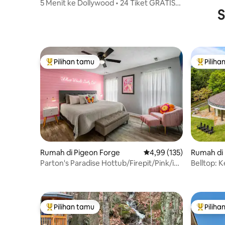
NYAMAN! 
e
5 Menit ke Dollywood • 24 Tiket GRATIS
PARKWAY
S
Setiap Hari • 1 Kamar Tidur
Pilihan tamu
Piliha
Pilihan tamu terpopuler
Pilihan 
Rumah di Pigeon Forge
Nilai rata-rata 4,99 dari 
4,99 (135)
Rumah di
Parton's Paradise Hottub/Firepit/Pink/in
Belltop: 
PF!
Pribadi
Pilihan tamu
Piliha
Pilihan tamu terpopuler
Pilihan 