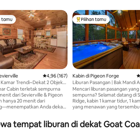
n tamu
Pilihan tamu
tamu terpopuler
Pilihan tamu terpopuler
evierville
Nilai rata-rata 4,96 dari 5, 167 ulasan
4,96 (167)
Kabin di Pigeon Forge
N
 Kamar Trendi~Dekat 2 Objek
Liburan Pasangan | Bak Mandi Ai
 5, 152 ulasan
ak Mandi Panas~Tempat Tidur
Api unggun | Pancuran Air Huja
ear Cabin terletak sempurna
Mencari liburan pasangan yang
r Flat!
enit dari Sevierville & Pigeon
sempurna? Selamat datang di
n hanya 20 menit dari
Ridge, kabin 1 kamar tidur, 1 k
rg—menempatkan Anda dekat
yang menawan yang tersembun
mua aksi sambil tetap
Smoky Mountains yang damai, 
 tempat peristirahatan yang
menit ke Pigeon Forge dan sem
sewa tempat liburan di dekat Goat Coa
tetapi dengan privasi tenang 
 parkir, bak mandi air panas
dambakan. Baik Anda berada di 
acuzzi yang menenangkan, dan
terhubung kembali, bersantai, 