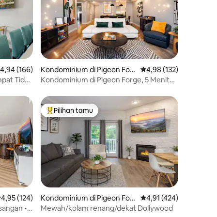
ilai rata-rata 4,94 dari 5, 166 ulasan
4,94 (166)
Kondominium di Pigeon For
Nilai rata-rata 4,98 dari
4,98 (132)
ge
pat Tidur
Kondominium di Pigeon Forge, 5 Menit
dari Dollywood
Pilihan tamu
Pilihan tamu terpopuler
ilai rata-rata 4,95 dari 5, 124 ulasan
4,95 (124)
Kondominium di Pigeon For
Nilai rata-rata 4,91 dari
4,91 (424)
ge
sangan •
Mewah/kolam renang/dekat Dollywood