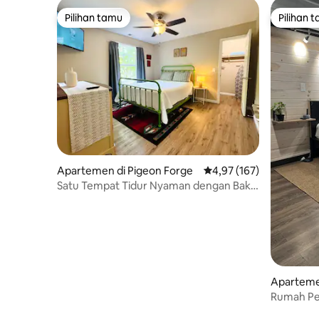
Pilihan tamu
Pilihan 
Pilihan tamu
Pilihan 
Apartemen di Pigeon Forge
Nilai rata-rata 4,97 dari 
4,97 (167)
Satu Tempat Tidur Nyaman dengan Bak
Mandi Air Panas, Tenang & Dekat dengan
Segalanya
Aparteme
Rumah Pe
Tempat M