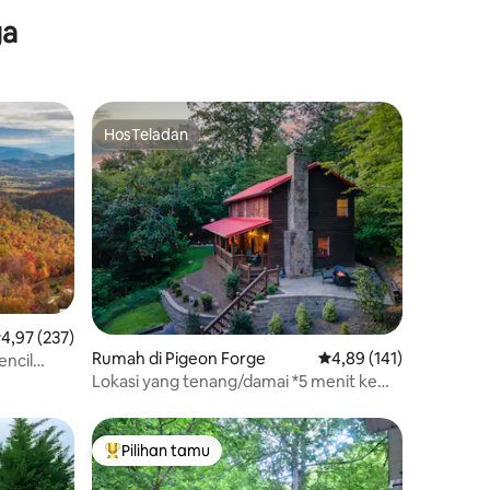
pi
ga
HosTeladan
HosTeladan
ilai rata-rata 4,97 dari 5, 237 ulasan
4,97 (237)
Rumah di Pigeon Forge
Nilai rata-rata 4,89 dari
4,89 (141)
ncil
Lokasi yang tenang/damai *5 menit ke
ubkan
Pkwy
Pilihan tamu
Pilihan tamu terpopuler