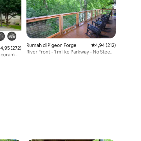
Rumah di Pigeon Forge
Nilai rata-rata 4,94 dari
4,94 (212)
ilai rata-rata 4,95 dari 5, 272 ulasan
4,95 (272)
River Front - 1 mil ke Parkway - No Steep
n curam -
Roads