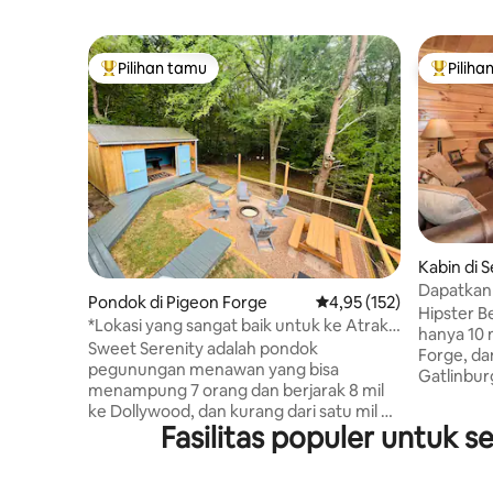
Pilihan tamu
Piliha
Pilihan tamu terpopuler
Pilihan 
Kabin di S
Dapatkan
Pondok di Pigeon Forge
Nilai rata-rata 4,95 dari
4,95 (152)
Wisata~B
Hipster B
*Lokasi yang sangat baik untuk ke Atraksi
King~Parki
hanya 10 m
Utama/Cubs Den*
Sweet Serenity adalah pondok
Forge, da
pegunungan menawan yang bisa
Gatlinbu
menampung 7 orang dan berjarak 8 mil
dengan se
ke Dollywood, dan kurang dari satu mil ke
menikmati
Fasilitas populer untuk 
dua jalur kereta pegunungan yang
tenang. Jalan masuk datar untuk
berbeda. Tempatnya dekat ke semua
kemudahan
tempat hiburan, namun berlokasi di
dan bak j