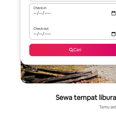
Check-in
Check-out
Cari
Sewa tempat libura
Tamu setu