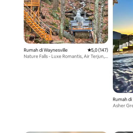
Rumah di Waynesville
Nilai rata-rata 5,0 dari
5,0 (147)
Nature Falls - Luxe Romantis, Air Terjun,
Rumah Pohon
Rumah di 
Asher Gre
Smokies