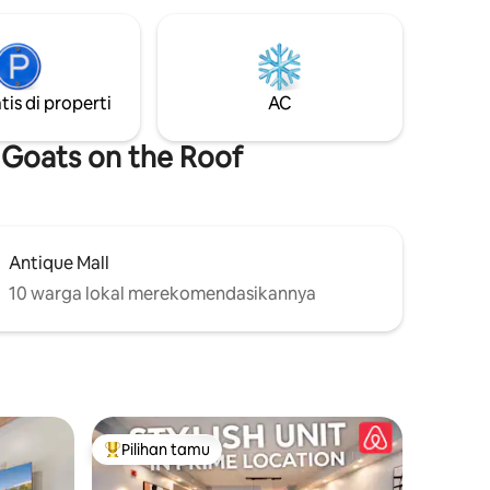
ewa,
yang menakjubkan, dan tempat yang
yaman ini
sempurna untuk bersantai, terhubung
uhkan
kembali, dan menciptakan kenangan
itu
yang ✨tak terlupakan.✨ 🚗 20 menit –
 dihiasi
Pigeon Forge 🚗 30 menit – Gatlinburg 🌲
tis di properti
AC
rasa
10 mnt – Taman Nasional Great Smoky
uran ala
Mtns (Pintu Masuk Belakang)
 Goats on the Roof
Antique Mall
10 warga lokal merekomendasikannya
Pilihan tamu
Pilihan tamu terpopuler