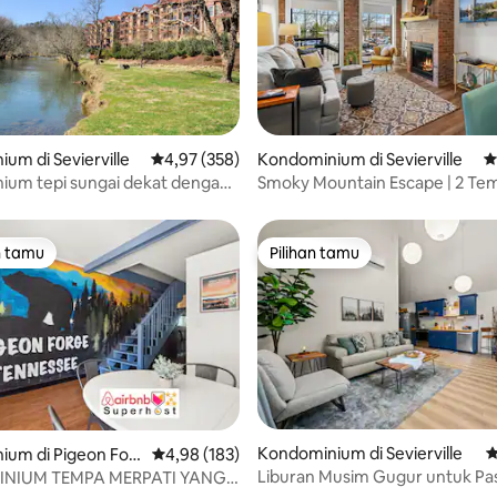
5, 245 ulasan
um di Sevierville
Nilai rata-rata 4,97 dari 5, 358 ulasan
4,97 (358)
Kondominium di Sevierville
N
ium tepi sungai dekat dengan
Smoky Mountain Escape | 2 Tem
mpat wisata.
King | Parkir
n tamu
Pilihan tamu
tamu terpopuler
Pilihan tamu
Kondominium di Sevierville
N
ium di Pigeon For
Nilai rata-rata 4,98 dari 5, 183 ulasan
4,98 (183)
Liburan Musim Gugur untuk Pa
NIUM TEMPA MERPATI YANG
 5, 164 ulasan