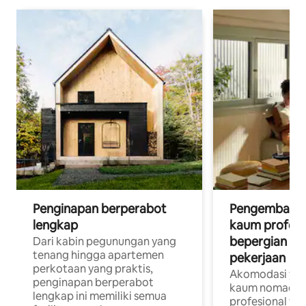
Penginapan berperabot
Pengembara d
lengkap
kaum profesi
bepergian un
Dari kabin pegunungan yang
tenang hingga apartemen
pekerjaan
perkotaan yang praktis,
Akomodasi yan
penginapan berperabot
kaum nomaden
lengkap ini memiliki semua
profesional yan