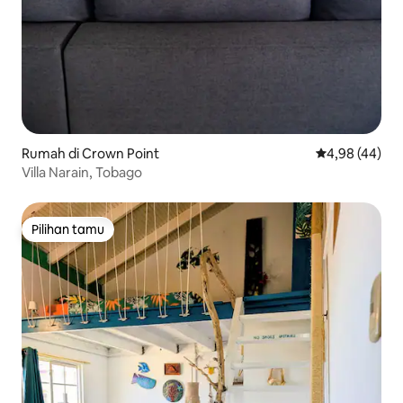
Rumah di Crown Point
Nilai rata-rata
4,98 (44)
Villa Narain, Tobago
Pilihan tamu
Pilihan tamu