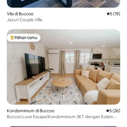
Vila di Buccoo
Nilai rata-
5 (19)
Jazuri Couple Villa
Pilihan tamu
Pilihan tamu terpopuler
Kondominium di Buccoo
Nilai rata-r
5 (26)
Buccoo Luxe Escape|Kondominium 3KT dengan Kolam
Renang & Pesona Modern