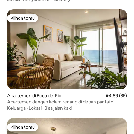
Pilihan tamu
Pilihan tamu
Apartemen di Boca del Río
Nilai rata-rata
4,89 (35)
Apartemen dengan kolam renang di depan pantai di
Veracruz
Keluarga
·
Lokasi
·
Bisa jalan kaki
Pilihan tamu
Pilihan tamu