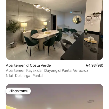
Apartemen di Costa Verde
Nilai rata-rata
4,93 (98)
Apartemen Kayak dan Dayung di Pantai Veracruz
Nilai
·
Keluarga
·
Pantai
Pilihan tamu
Pilihan tamu