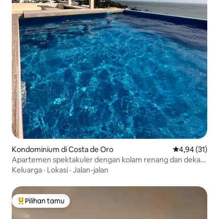
Kondominium di Costa de Oro
Nilai rata-rata
4,94 (31)
Apartemen spektakuler dengan kolam renang dan dekat
laut
Keluarga
·
Lokasi
·
Jalan-jalan
Pilihan tamu
Pilihan tamu terpopuler