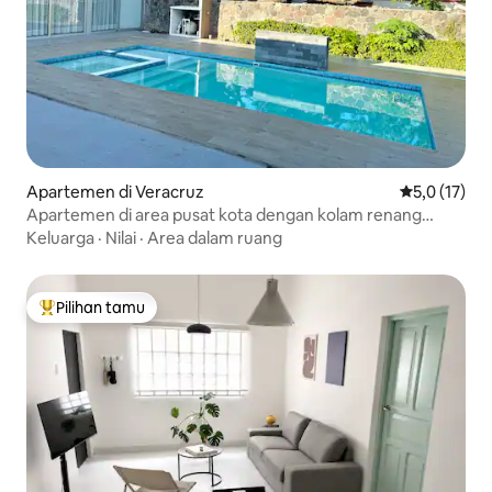
Apartemen di Veracruz
Nilai rata-ra
5,0 (17)
Apartemen di area pusat kota dengan kolam renang
dekat pantai dan pusat kota
Keluarga
·
Nilai
·
Area dalam ruang
Pilihan tamu
Pilihan tamu terpopuler