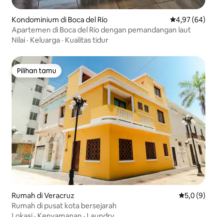
Kondominium di Boca del Río
Nilai rata-rata
4,97 (64)
Apartemen di Boca del Río dengan pemandangan laut
Nilai
·
Keluarga
·
Kualitas tidur
Pilihan tamu
Pilihan tamu
Rumah di Veracruz
Nilai rata-r
5,0 (9)
Rumah di pusat kota bersejarah
Lokasi
·
Kenyamanan
·
Laundry