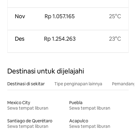
Nov
Rp 1.057.165
25°C
Des
Rp 1.254.263
23°C
Destinasi untuk dijelajahi
Destinasi di sekitar
Tipe penginapan lainnya
Pemandangan
Mexico City
Puebla
Sewa tempat liburan
Sewa tempat liburan
Santiago de Querétaro
Acapulco
Sewa tempat liburan
Sewa tempat liburan