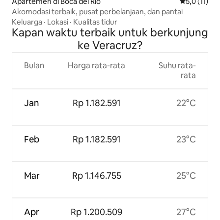
Apartemen di Boca del Río
Nilai rata-ra
5,0 (11)
Akomodasi terbaik, pusat perbelanjaan, dan pantai
Keluarga
·
Lokasi
·
Kualitas tidur
Kapan waktu terbaik untuk berkunjung
ke Veracruz?
Bulan
Harga rata-rata
Suhu rata-
rata
Jan
Rp 1.182.591
22°C
Feb
Rp 1.182.591
23°C
Mar
Rp 1.146.755
25°C
Apr
Rp 1.200.509
27°C