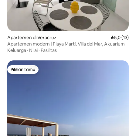
Apartemen di Veracruz
Nilai rata-ra
5,0 (13)
Apartemen modern | Playa Martí, Villa del Mar, Akuarium
Keluarga
·
Nilai
·
Fasilitas
Pilihan tamu
Pilihan tamu