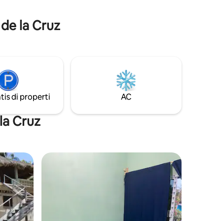
da layanan
menampung hingga 12 orang, Harga
dihitung berdasarkan tingkat
 de la Cruz
keterhunian #.
tis di properti
AC
la Cruz