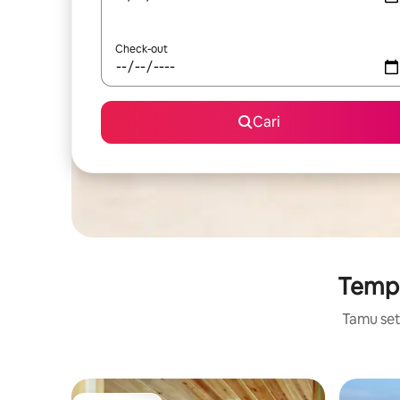
Check-out
Cari
Tempat
Tamu setu