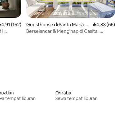
ilai rata-rata 4,91 dari 5, 162 ulasan
4,91 (162)
Guesthouse di Santa María H
Nilai rata-rata 4,83 dar
4,83 (65)
uatulco
 |
Berselancar & Menginap di Casita ·
Pantai, Ombak, dan Alam
poztlán
Orizaba
a tempat liburan
Sewa tempat liburan