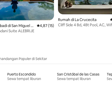
Rumah di La Crucecita
N
Cliff Side 4 Bd, 4Bt Pool, AC, Wifi
5, 100 ulasan
badi di San Miguel d
Nilai rata-rata 4,87 dari 5, 15 ulasan
4,87 (15)
Tangolunda
dani Suite ALEBRIJE
andangan Populer di Sekitar
Puerto Escondido
San Cristóbal de las Casas
Te
Sewa tempat liburan
Sewa tempat liburan
Sew