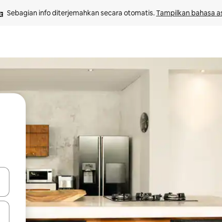
Sebagian info diterjemahkan secara otomatis. 
Tampilkan bahasa as
 tombol panah ke atas dan ke bawah atau jelajahi dengan sentuhan at