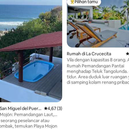
Pilihan tamu
Pilihan tamu terpopuler
Rumah di La Crucecita
N
Vila dengan kapasitas 8 orang.
pantai. Kolam renang, parkir, d
Rumah Pemandangan Pantai
menghadap Teluk Tangolunda.
tidur. Area duduk luar ruangan 
di samping kolam renang priba
sisi bukit yang lebih tua ini bera
antara lingkungan paradisiak y
rimbun dan tenang. Dapur leng
internet Fiber optic dan Wifi, 
ri 5, 9 ulasan
San Miguel del Puert
Nilai rata-rata 4,67 dari 5, 3 ulasan
4,67 (3)
Pribadi. Berjalan kaki 5 menit ke
 Mojón: Pemandangan Laut,
pribadi kecil terpencil yang dap
erselancar, dan Kolam Renang
 seorang peselancar atau
di properti, atau nongkrong di te
 ombak, temukan Playa Mojon
bawah area teduh besar di deka