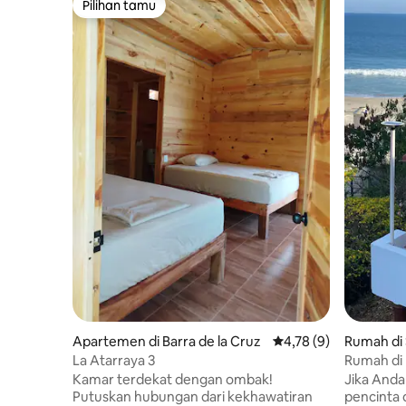
Pilihan tamu
Pilihan tamu
Apartemen di Barra de la Cruz
Nilai rata-rata 4,78 da
4,78 (9)
Rumah di 
o
La Atarraya 3
Rumah di
Tempat b
Kamar terdekat dengan ombak!
Jika Anda
Putuskan hubungan dari kekhawatiran
pencinta