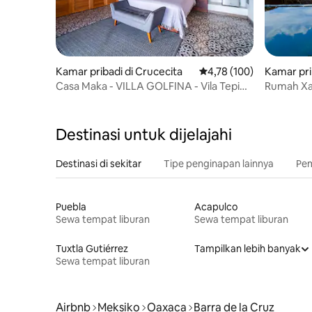
Kamar pribadi di Crucecita
Nilai rata-rata 4,78 dari 
4,78 (100)
Kamar pri
el Puerto
Casa Maka - VILLA GOLFINA - Vila Tepi
Rumah Xa
Laut yang Menakjubkan
Destinasi untuk dijelajahi
Destinasi di sekitar
Tipe penginapan lainnya
Pem
Puebla
Acapulco
Sewa tempat liburan
Sewa tempat liburan
Tuxtla Gutiérrez
Tampilkan lebih banyak
Sewa tempat liburan
Airbnb
Meksiko
Oaxaca
Barra de la Cruz