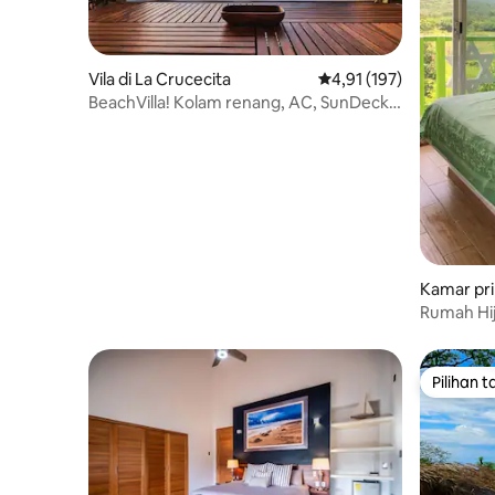
Vila di La Crucecita
Nilai rata-rata 4,91 dari
4,91 (197)
BeachVilla! Kolam renang, AC, SunDeck
Pemandangan Terbaik! 12 Orang!
Kamar prib
ruz
Rumah Hi
Pilihan 
Pilihan 