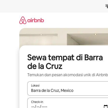
Lewatkan,
langsung
lihat
konten
Sewa tempat di Barra
de la Cruz
Temukan dan pesan akomodasi unik di Airbnb
Lokasi
Jika hasil yang dicari tersedia, telusuri dengan
Check-in