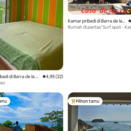
 5, 197 ulasan
Kamar pribadi di Barra de la
N
Cruz
Rumah di pantai/ Surf spot - Ka
adi di Barra de la C
Nilai rata-rata 4,95 dari 5, 22 ulasan
4,95 (22)
jau
tamu
Pilihan tamu
tamu
Pilihan tamu terpopuler