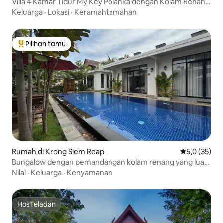
Villa 4 Kamar Tidur My Key Polanka dengan Kolam Renang
Pribadi
Keluarga
·
Lokasi
·
Keramahtamahan
Pilihan tamu
Pilihan tamu terpopuler
Rumah di Krong Siem Reap
Nilai rata-rat
5,0 (35)
Bungalow dengan pemandangan kolam renang yang luas
-ensuite | kursi berjemur
Nilai
·
Keluarga
·
Kenyamanan
HosTeladan
HosTeladan