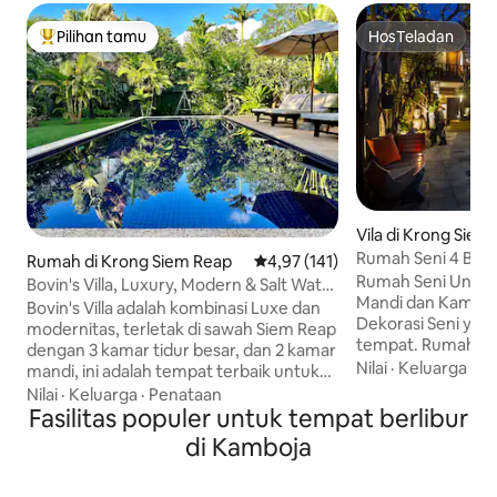
Pilihan tamu
HosTeladan
Pilihan tamu terpopuler
HosTeladan
Vila di Krong Siem
Rumah Seni 4 Be
Rumah di Krong Siem Reap
Nilai rata-rata 4,97 dari 5, 141 ul
4,97 (141)
Renang Pribadi, 
Rumah Seni Unik! Dilengkapi Kamar
Bovin's Villa, Luxury, Modern & Salt Water
Mandi dan Kamar T
Pool
Bovin's Villa adalah kombinasi Luxe dan
Dekorasi Seni yang
modernitas, terletak di sawah Siem Reap
tempat. Rumah ini m
dengan 3 kamar tidur besar, dan 2 kamar
lengkap: Kolam Renang Pribadi, Area
Nilai
·
Keluarga
·
He
mandi, ini adalah tempat terbaik untuk
Duduk, Dapur, Ru
beristirahat di Siem Reap. Rumah pribadi
Nilai
·
Keluarga
·
Penataan
Parkir, dan Taman.
seluas 280 meter persegi ini terletak di
Fasilitas populer untuk tempat berlibur
yang Tenang, Ama
lahan seluas lebih dari 1000 meter
di Kamboja
Pusat Kota Siem Re
persegi, memiliki kolam air laut,
menit berjalan kak
permainan boule, ayunan anak - anak,
Bank, Taksi, Pasar