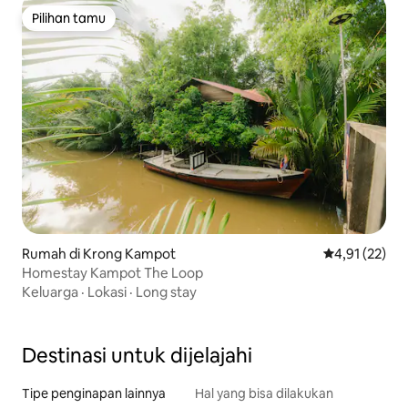
Pilihan tamu
Pilihan tamu
Rumah di Krong Kampot
Nilai rata-rata
4,91 (22)
Homestay Kampot The Loop
Keluarga
·
Lokasi
·
Long stay
Destinasi untuk dijelajahi
Tipe penginapan lainnya
Hal yang bisa dilakukan