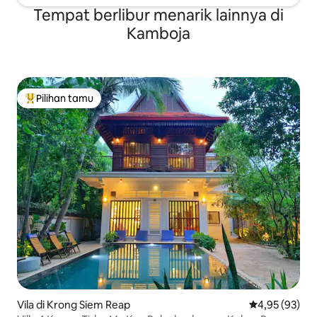
Tempat berlibur menarik lainnya di
Kamboja
Pilihan tamu
Pilihan tamu terpopuler
Vila di Krong Siem Reap
Nilai rata-rata
4,95 (93)