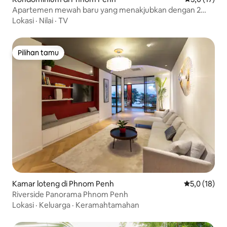
Apartemen mewah baru yang menakjubkan dengan 2
tempat tidur di BKK1
Lokasi
·
Nilai
·
TV
Pilihan tamu
Pilihan tamu
Kamar loteng di Phnom Penh
Nilai rata-ra
5,0 (18)
Riverside Panorama Phnom Penh
Lokasi
·
Keluarga
·
Keramahtamahan