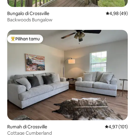
Bungalo di Crossville
Nilai rata-rata
4,98 (49)
Backwoods Bungalow
Pilihan tamu
Pilihan tamu terpopuler
Rumah di Crossville
Nilai rata-rata 
4,97 (101)
Cottage Cumberland