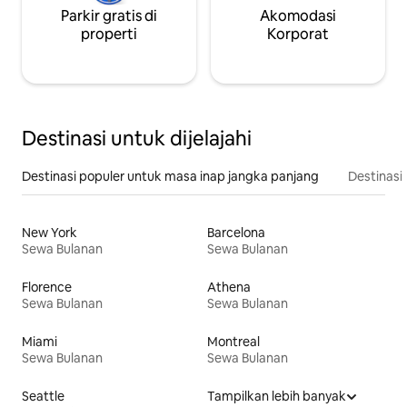
Parkir gratis di
Akomodasi
properti
Korporat
Destinasi untuk dijelajahi
Destinasi populer untuk masa inap jangka panjang
Destinasi 
New York
Barcelona
Sewa Bulanan
Sewa Bulanan
Florence
Athena
Sewa Bulanan
Sewa Bulanan
Miami
Montreal
Sewa Bulanan
Sewa Bulanan
Seattle
Tampilkan lebih banyak