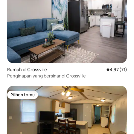
Rumah di Crossville
Nilai rata-rata
4,97 (71)
Penginapan yang bersinar di Crossville
Pilihan tamu
Pilihan tamu