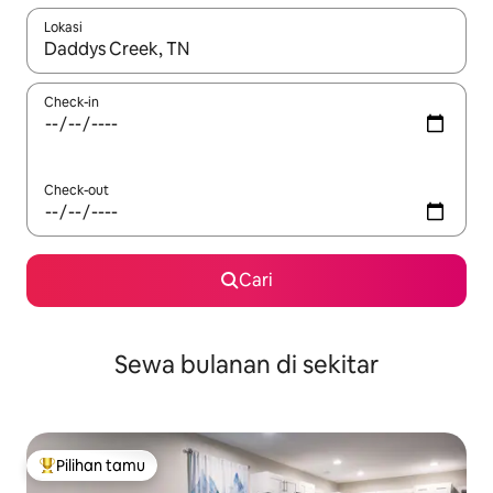
Lokasi
Jika hasil yang dicari tersedia, telusuri dengan tombol panah
Check-in
Check-out
Cari
Sewa bulanan di sekitar
Pilihan tamu
Pilihan tamu terpopuler