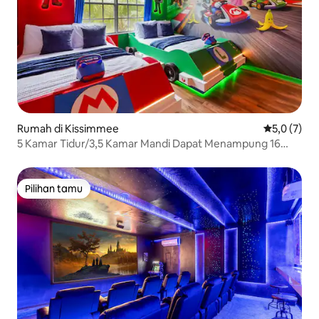
Rumah di Kissimmee
Nilai rata-r
5,0 (7)
5 Kamar Tidur/3,5 Kamar Mandi Dapat Menampung 16
Orang! Cumbrian Lakes (4645 CL)
Pilihan tamu
Pilihan tamu