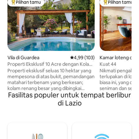
Pilihan tamu
Pilihan tamu
Pilihan tamu terpopuler
Pilihan tamu terp
Vila di Guardea
Nilai rata-rata 4,99 dari 5, 103 ul
4,99 (103)
Kamar loteng di 
Properti Eksklusif 10 Acre dengan Kolam
Kuat 44
Renang & Kebun Zaitun!
Properti eksklusif seluas 10 hektar yang
Nikmati pengalam
mempesona di atas bukit, pemandangan
terlupakan di loten
matahari terbenam yang berkesan;
biasa ini, yang dul
kolam renang besar yang dibingkai
seniman dan seka
Fasilitas populer untuk tempat berlibur
lavender & rosemary, buka sepanjang
oasis kemewahan
tahun. AC baru, internet Starlink. 2 lantai
Sangat cocok untu
di Lazio
yang sangat pribadi & damai, 4 kamar
atau teman, flat 
tidur, 4 kamar mandi, jacuzzibathtub,
desain yang halus 
smartTV 55 inci, dapur lengkap, teras &
dengan penuh kas
pergola untuk bersantap di luar ruangan,
yang tidak akan p
barbekyu Weber, oven pizza, kebun
Terdiri dari 2 kama
zaitun, perapian; 20 menit ke
dapur lengkap de