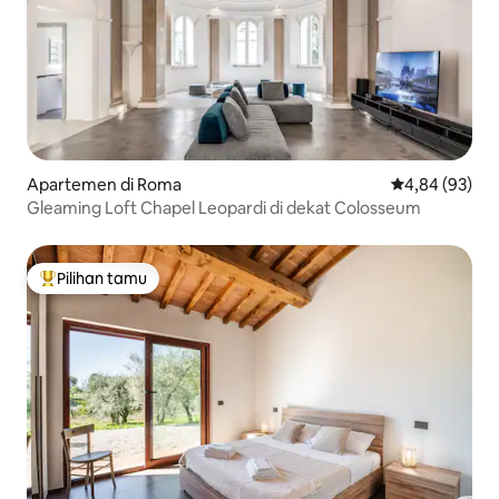
Apartemen di Roma
Nilai rata-rata
4,84 (93)
Gleaming Loft Chapel Leopardi di dekat Colosseum
Pilihan tamu
Pilihan tamu terpopuler