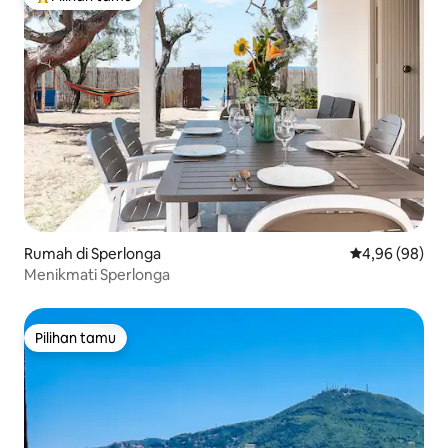
Pilihan tamu terpopuler
Rumah di Sperlonga
Nilai rata-rata
4,96 (98)
Menikmati Sperlonga
Pilihan tamu
Pilihan tamu