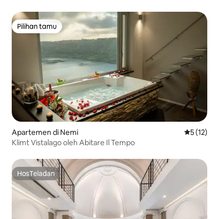
Keluarga
Pilihan tamu
Pilihan tamu
Apartemen di Nemi
Nilai rata-
5 (12)
Klimt Vistalago oleh Abitare Il Tempo
HosTeladan
HosTeladan