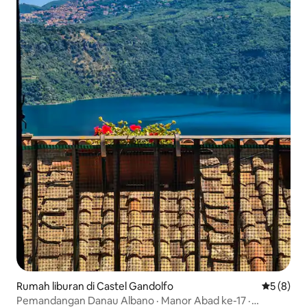
Rumah liburan di Castel Gandolfo
Nilai rata
5 (8)
Pemandangan Danau Albano · Manor Abad ke-17 ·