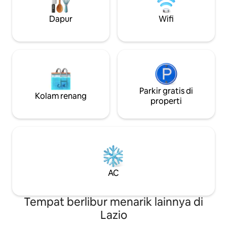
Orvieto,Todi,Amelia; 10 menit
menghadap taman
berkendara ke stasiun kereta api ke
yang luas. Terletak
Dapur
Wifi
Roma/Florence, 5 menit berkendara ke
yang penuh kehid
toko - toko di kota. Penjaga
seni jalanan
lapangan/kolam renang
Parkir gratis di
Kolam renang
properti
AC
Tempat berlibur menarik lainnya di
Lazio