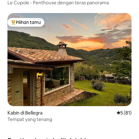
Le Cupole - Penthouse dengan teras panorama
Pilihan tamu
Pilihan tamu terpopuler
Kabin di Bellegra
Nilai rata-
5 (81)
Tempat yang tenang