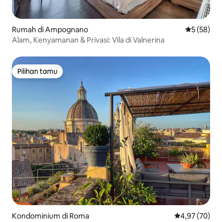
Rumah di Ampognano
Nilai rata-r
5 (58)
Alam, Kenyamanan & Privasi: Vila di Valnerina
Pilihan tamu
Pilihan tamu
Kondominium di Roma
Nilai rata-rata
4,97 (70)