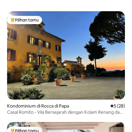
Pilihan tamu
Pilihan tamu terpopuler
Kondominium di Rocca di Papa
Nilai rata-r
5 (28)
Casal Romito - Vila Bersejarah dengan Kolam Renang dan
Taman
Pilihan tamu