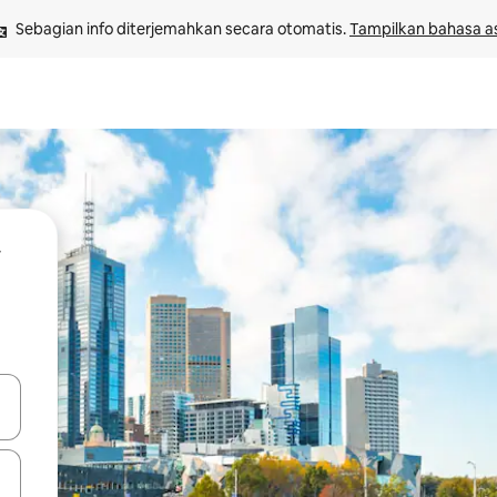
Sebagian info diterjemahkan secara otomatis. 
Tampilkan bahasa as
 tombol panah ke atas dan ke bawah atau jelajahi dengan sentuhan at