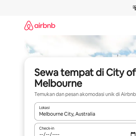
Lewatkan,
langsung
lihat
konten
Sewa tempat di City of
Melbourne
Temukan dan pesan akomodasi unik di Airbnb
Lokasi
Jika hasil yang dicari tersedia, telusuri dengan
Check-in