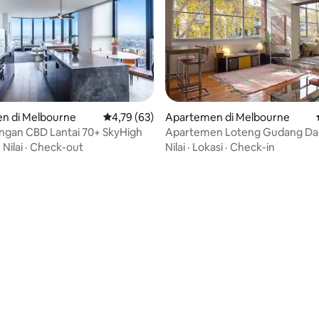
n di Melbourne
Nilai rata-rata 4,79 dari 5, 63 ulasan
4,79 (63)
Apartemen di Melbourne
gan CBD Lantai 70+ SkyHigh
Apartemen Loteng Gudang Da
yang dipenuhi cahaya
·
Nilai
·
Check-out
Nilai
·
Lokasi
·
Check-in
 5, 94 ulasan