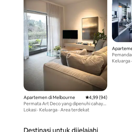
Aparteme
Pemandan
Keluarga
Apartemen di Melbourne
Nilai rata-rata 4,99 dari
4,99 (94)
Permata Art Deco yang dipenuhi cahaya
dengan tempat parkir aman gratis
Lokasi
·
Keluarga
·
Area terdekat
Destinasi untuk dijelajahi