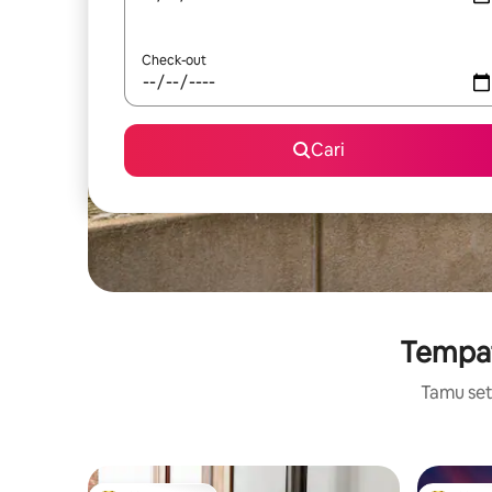
Check-out
Cari
Tempat 
Tamu setu