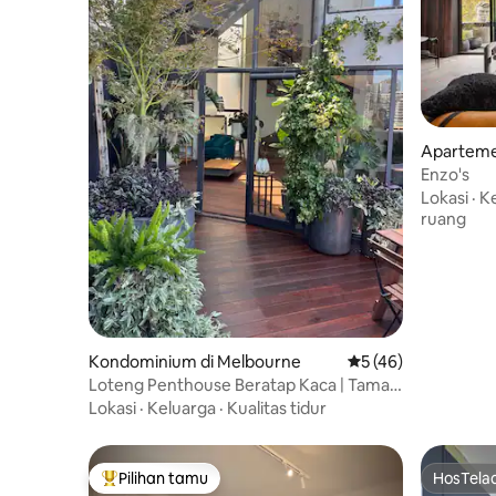
Aparteme
Enzo's
Lokasi
·
K
ruang
Kondominium di Melbourne
Nilai rata-rata 5 dar
5 (46)
Loteng Penthouse Beratap Kaca | Taman
Atap
Lokasi
·
Keluarga
·
Kualitas tidur
Pilihan tamu
HosTela
Pilihan tamu terpopuler
HosTela