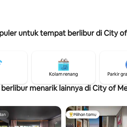
mu bisa mengharapkan layanan
jiwa Zaman Jazz Anda saat An
5 dengan pemandangan yang
merasakan kota ini melalui kei
furnitur desainer, dan fasilitas
yang lahir dari era yang sangat 
.
dan membebaskan dengan gem
opuler untuk tempat berlibur di City 
Kolam renang
Parkir gra
berlibur menarik lainnya di City of M
dan
Pilihan tamu
dan
Pilihan tamu terpopuler