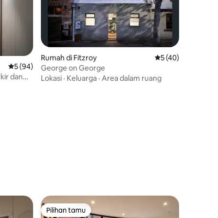
Rumah di Fitzroy
Nilai rata-rata 5 dar
5 (40)
Nilai rata-rata 5 dari 5, 94 ulasan
5 (94)
George on George
kir dan
Lokasi
·
Keluarga
·
Area dalam ruang
Pilihan tamu
Pilihan tamu