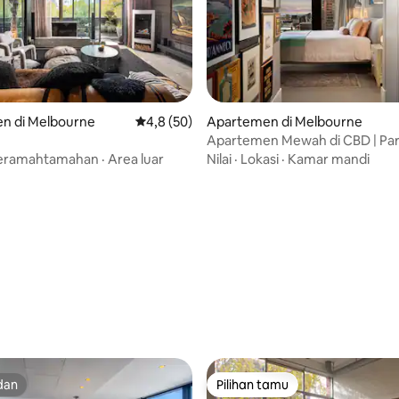
n di Melbourne
Nilai rata-rata 4,8 dari 5, 50 ulasan
4,8 (50)
Apartemen di Melbourne
Apartemen Mewah di CBD | Par
Kolam Renang Gratis
eramahtamahan
·
Area luar
Nilai
·
Lokasi
·
Kamar mandi
i 5, 46 ulasan
dan
Pilihan tamu
dan
Pilihan tamu