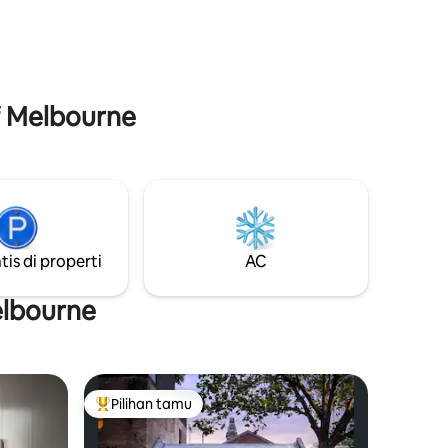
da
apartemen ini berjarak 3 menit berjalan
ndahan
kaki ke stasiun kereta utama Melbourne,
kreatif
Stasiun Southern Cross, serta layanan
bira.
ritel dan kebutuhan belanja bahan
makanan.
of Melbourne
tis di properti
AC
elbourne
Pilihan tamu
Pilihan tamu terpopuler