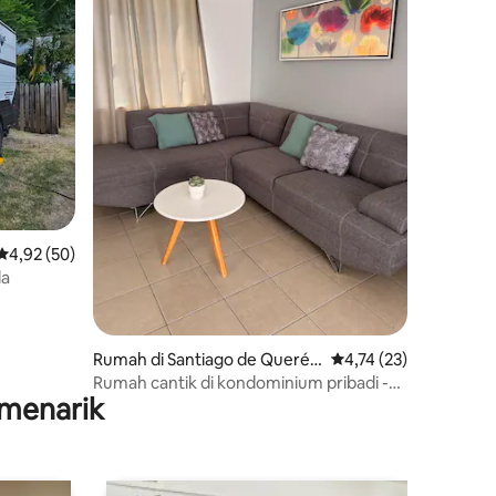
Nilai rata-rata 4,92 dari 5, 50 ulasan
4,92 (50)
la
Rumah di Santiago de Querét
Nilai rata-rata 4,74 dar
4,74 (23)
aro
Rumah cantik di kondominium pribadi -
menarik
Tidak ada hewan peliharaan-