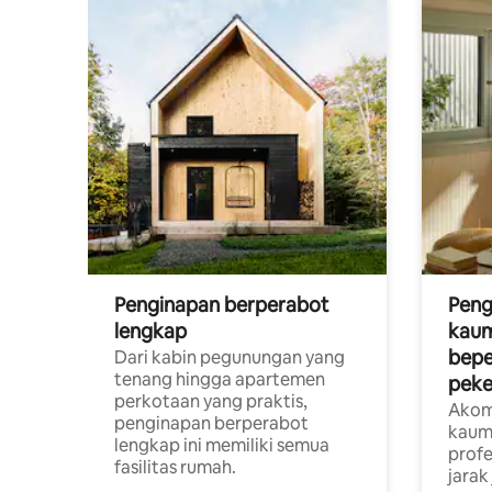
Penginapan berperabot
Peng
lengkap
kaum
bepe
Dari kabin pegunungan yang
tenang hingga apartemen
peke
perkotaan yang praktis,
Akom
penginapan berperabot
kaum
lengkap ini memiliki semua
profe
fasilitas rumah.
jarak