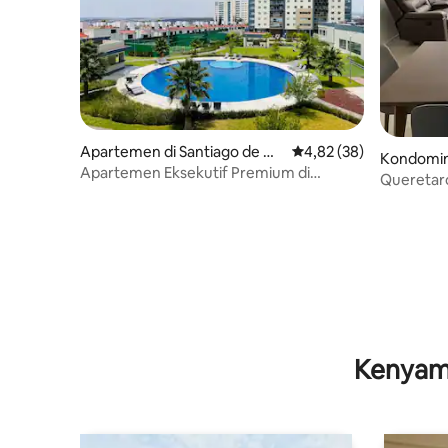
Apartemen di Santiago de Qu
Nilai rata-rata 4,82 dari
4,82 (38)
Kondomini
erétaro
Apartemen Eksekutif Premium di
Queretar
Juriquilla
Paddle B
Kenyam