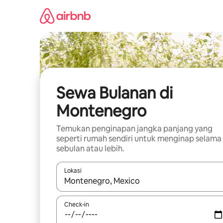
Lewatkan,
langsung
lihat
konten
Sewa Bulanan di
Montenegro
Temukan penginapan jangka panjang yang
seperti rumah sendiri untuk menginap selama
sebulan atau lebih.
Lokasi
Jika hasil yang dicari tersedia, telusuri dengan
Check-in