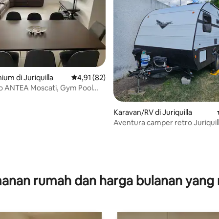
 5, 38 ulasan
um di Juriquilla
Nilai rata-rata 4,91 dari 5, 82 ulasan
4,91 (82)
o ANTEA Moscati, Gym Pool
BQ PIQ
Karavan/RV di Juriquilla
Aventura camper retro Juriquil
anan rumah dan harga bulanan yang 