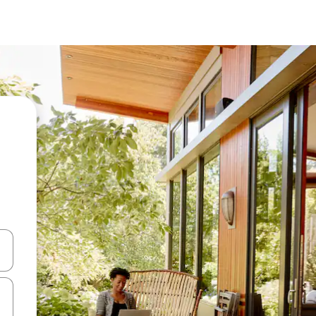
 tombol panah ke atas dan ke bawah atau jelajahi dengan sentuhan at