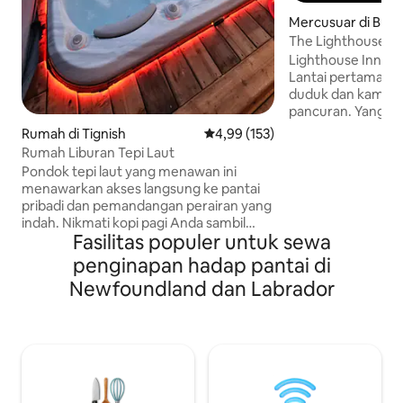
Mercusuar di Burl
The Lighthouse In
Lighthouse Inn kam
Lantai pertama ad
duduk dan kamar 
pancuran. Yang ke
tidur nyaman yan
Rumah di Tignish
Nilai rata-rata 4,99 dari 5, 153 ul
4,99 (153)
orang . Dan kamar 
Rumah Liburan Tepi Laut
kamar tidur. Tingk
Pondok tepi laut yang menawan ini
untuk mengakomod
menawarkan akses langsung ke pantai
tamu tambahan. La
pribadi dan pemandangan perairan yang
rumah bagi pema
indah. Nikmati kopi pagi Anda sambil
menakjubkan. Tem
Fasilitas populer untuk sewa
menyaksikan matahari terbit, habiskan
duduk dan menikma
hari dengan berkayak di sepanjang garis
penginapan hadap pantai di
matahari terbenam
pantai dan tebing merah, atau bersantai
Pemandangan Pel
Newfoundland dan Labrador
di bak mandi air panas yang menghadap
Area yang tenang!
ke laut. Gazebo yang luas dan tempat
mencari liburan k
api unggun menyediakan suasana yang
yang sangat unik!
sempurna untuk menikmati alam bebas,
sementara pondok ini dilengkapi dengan
peralatan lengkap untuk masa inap yang
nyaman. Bersantai di dek dan dengarkan