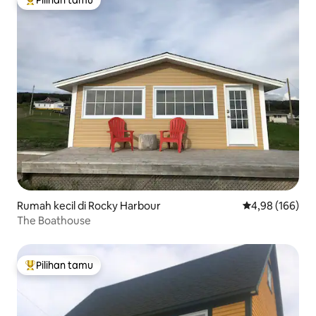
Pilihan tamu
Pilihan tamu terpopuler
Rumah kecil di Rocky Harbour
Nilai rata-rata 
4,98 (166)
The Boathouse
Pilihan tamu
Pilihan tamu terpopuler