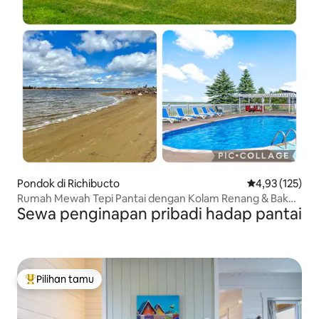
Pondok di Richibucto
Nilai rata-rata 
4,93 (125)
Rumah Mewah Tepi Pantai dengan Kolam Renang & Bak
Sewa penginapan pribadi hadap pantai
Mandi Air Panas 97
Pilihan tamu
Pilihan tamu terpopuler