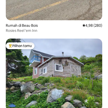
Rumah di Beau Bois
Nilai rata-rata 
4,98 (280)
Rosies Reel 'em Inn
Pilihan tamu
Pilihan tamu terpopuler