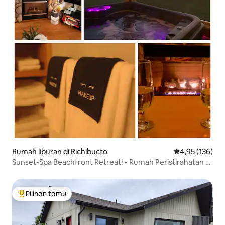
Rumah liburan di Richibucto
Nilai rata-rata 
4,95 (136)
Sunset-Spa Beachfront Retreat! - Rumah Peristirahatan di
Tepi Pantai dengan Spa dan Pemandangan Matahari
Terbenam! Bak Mandi Air Panas & Taman Nasional
Pilihan tamu
Pilihan tamu terpopuler