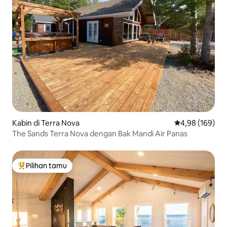
Kabin di Terra Nova
Nilai rata-rata 
4,98 (169)
The Sands Terra Nova dengan Bak Mandi Air Panas
Pilihan tamu
Pilihan tamu terpopuler