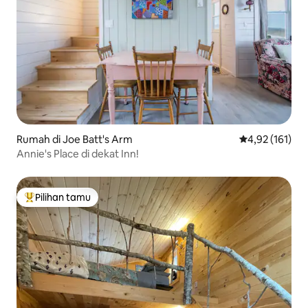
Rumah di Joe Batt's Arm
Nilai rata-rata 
4,92 (161)
Annie's Place di dekat Inn!
Pilihan tamu
Pilihan tamu terpopuler