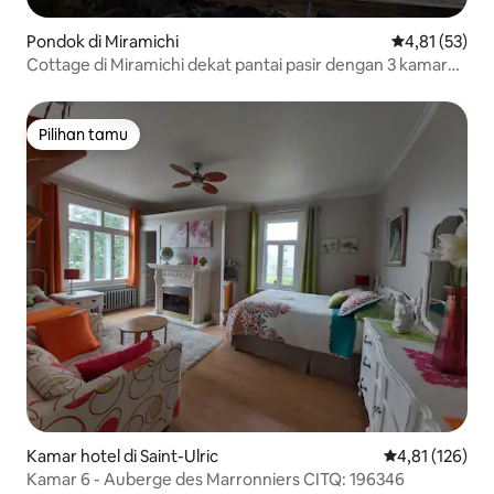
Pondok di Miramichi
Nilai rata-rata
4,81 (53)
Cottage di Miramichi dekat pantai pasir dengan 3 kamar
tidur
Pilihan tamu
Pilihan tamu
Kamar hotel di Saint-Ulric
Nilai rata-rata 
4,81 (126)
Kamar 6 - Auberge des Marronniers CITQ: 196346