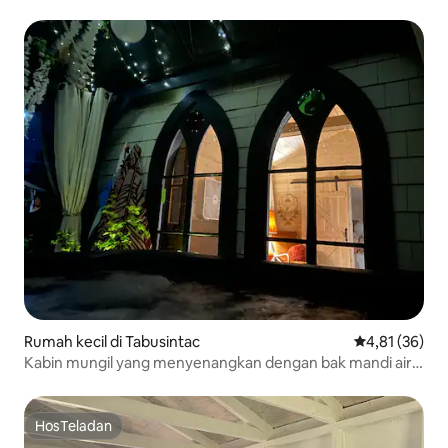
Rumah kecil di Tabusintac
Nilai rata-rata
4,81 (36)
Kabin mungil yang menyenangkan dengan bak mandi air
panas & kolam renang!
HosTeladan
HosTeladan