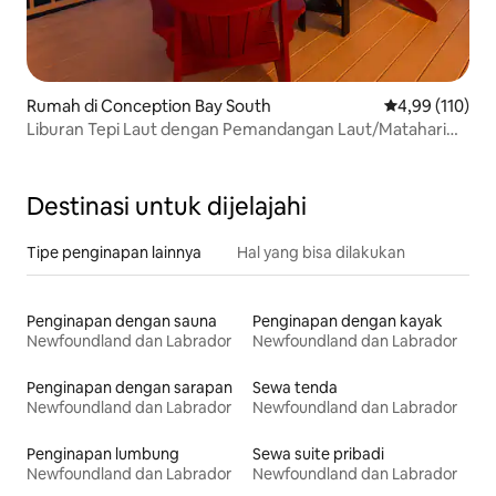
Rumah di Conception Bay South
Nilai rata-rata 
4,99 (110)
Liburan Tepi Laut dengan Pemandangan Laut/Matahari
Terbenam yang Menakjubkan
Destinasi untuk dijelajahi
Tipe penginapan lainnya
Hal yang bisa dilakukan
Penginapan dengan sauna
Penginapan dengan kayak
Newfoundland dan Labrador
Newfoundland dan Labrador
Penginapan dengan sarapan
Sewa tenda
Newfoundland dan Labrador
Newfoundland dan Labrador
Penginapan lumbung
Sewa suite pribadi
Newfoundland dan Labrador
Newfoundland dan Labrador