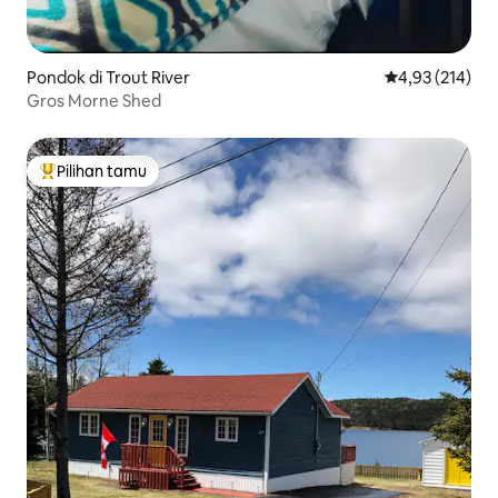
Pondok di Trout River
Nilai rata-rata 
4,93 (214)
Gros Morne Shed
Pilihan tamu
Pilihan tamu terpopuler