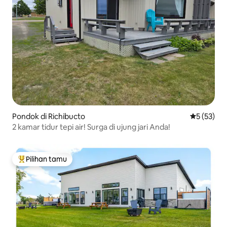
Pondok di Richibucto
Nilai rata-
5 (53)
2 kamar tidur tepi air! Surga di ujung jari Anda!
Pilihan tamu
Pilihan tamu terpopuler