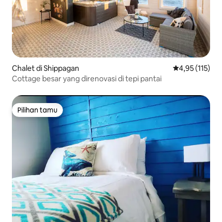
Chalet di Shippagan
Nilai rata-rata 
4,95 (115)
Cottage besar yang direnovasi di tepi pantai
Pilihan tamu
Pilihan tamu