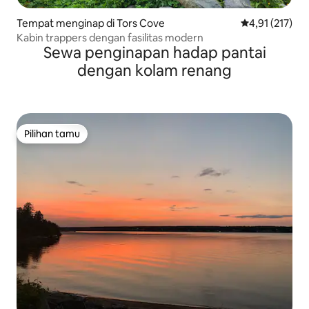
Tempat menginap di Tors Cove
Nilai rata-rata 
4,91 (217)
Kabin trappers dengan fasilitas modern
Sewa penginapan hadap pantai
dengan kolam renang
Pilihan tamu
Pilihan tamu