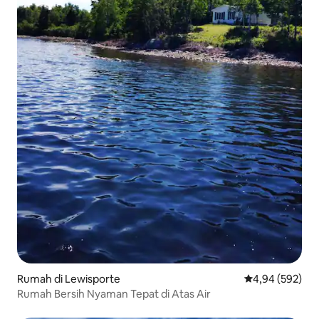
Rumah di Lewisporte
Nilai rata-rata 
4,94 (592)
Rumah Bersih Nyaman Tepat di Atas Air