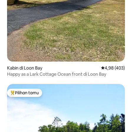
Kabin di Loon Bay
Nilai rata-rata 
4,98 (403)
Happy as a Lark Cottage Ocean front di Loon Bay
Pilihan tamu
Pilihan tamu terpopuler