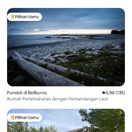
Pilihan tamu
Pilihan tamu terpopuler
Pondok di Bellburns
Nilai rata-rata 
4,96 (135)
Rumah Peristirahatan dengan Pemandangan Laut
Pilihan tamu
Pilihan tamu terpopuler