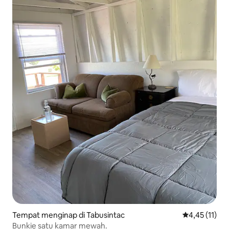
Tempat menginap di Tabusintac
Nilai rata-rat
4,45 (11)
Bunkie satu kamar mewah.