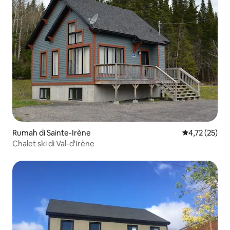
Rumah di Sainte-Irène
Nilai rata-rata
4,72 (25)
Chalet ski di Val-d'Irène