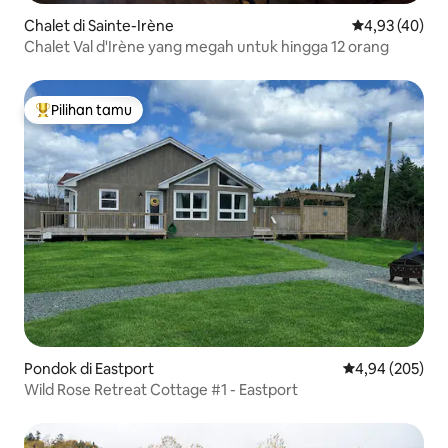
Chalet di Sainte-Irène
Nilai rata-rata
4,93 (40)
Chalet Val d'Irène yang megah untuk hingga 12 orang
Pilihan tamu
Pilihan tamu terpopuler
Pondok di Eastport
Nilai rata-rata 
4,94 (205)
Wild Rose Retreat Cottage #1 - Eastport