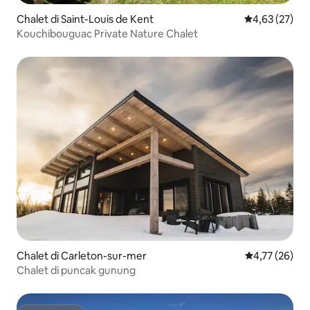
Chalet di Saint-Louis de Kent
Nilai rata-rata
4,63 (27)
Kouchibouguac Private Nature Chalet
Chalet di Carleton-sur-mer
Nilai rata-rata
4,77 (26)
Chalet di puncak gunung