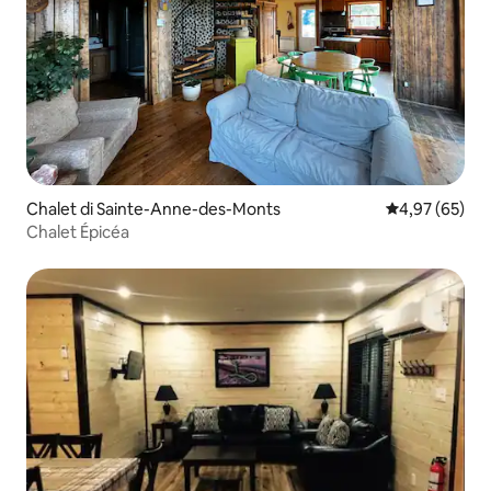
Chalet di Sainte-Anne-des-Monts
Nilai rata-rata
4,97 (65)
Chalet Épicéa