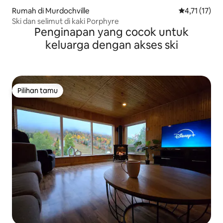
Rumah di Murdochville
Nilai rata-rat
4,71 (17)
Ski dan selimut di kaki Porphyre
Penginapan yang cocok untuk
keluarga dengan akses ski
Pilihan tamu
Pilihan tamu