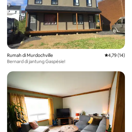
Rumah di Murdochville
Nilai rata-rata
4,79 (14)
Bernard di jantung Gaspésie!