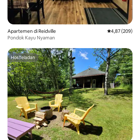
Apartemen di Reidville
Nilai rata-rata 
4,87 (209)
Pondok Kayu Nyaman
HosTeladan
HosTeladan