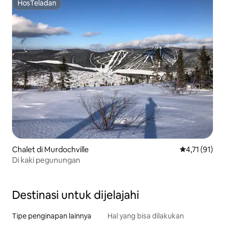
HosTeladan
HosTeladan
Chalet di Murdochville
Nilai rata-rat
4,71 (91)
Di kaki pegunungan
Destinasi untuk dijelajahi
Tipe penginapan lainnya
Hal yang bisa dilakukan