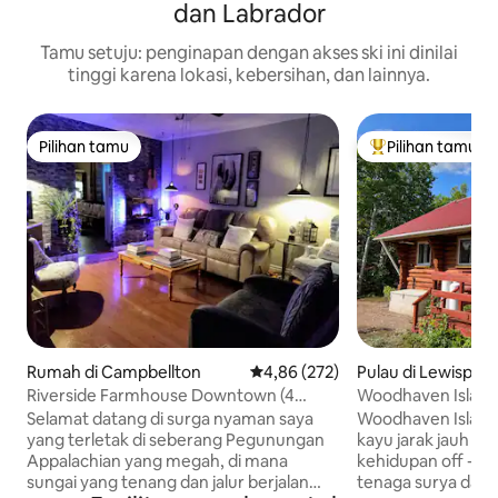
dan Labrador
Tamu setuju: penginapan dengan akses ski ini dinilai
tinggi karena lokasi, kebersihan, dan lainnya.
Pilihan tamu
Pilihan tamu
Pilihan tamu
Pilihan tamu terp
Rumah di Campbellton
Nilai rata-rata 4,86 dari 5, 272 ul
4,86 (272)
Pulau di Lewispor
Riverside Farmhouse Downtown (4
Woodhaven Island Lodge. 
TEMPAT TIDUR)
tenang!
Selamat datang di surga nyaman saya
Woodhaven Island
yang terletak di seberang Pegunungan
kayu jarak jauh 
Appalachian yang megah, di mana
kehidupan off - th
sungai yang tenang dan jalur berjalan
tenaga surya dan 