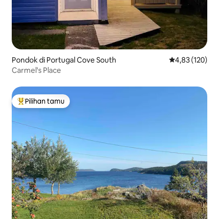
Pondok di Portugal Cove South
Nilai rata-rata 
4,83 (120)
Carmel's Place
Pilihan tamu
Pilihan tamu terpopuler