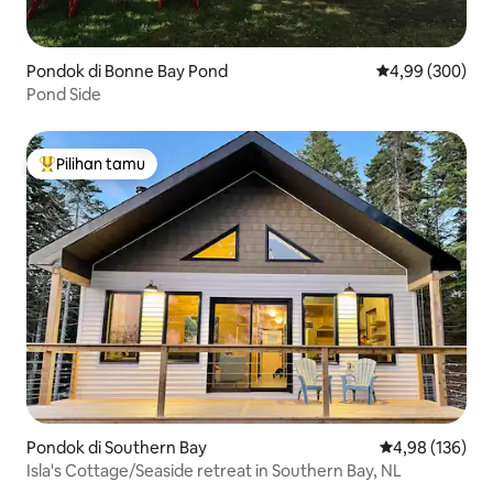
Pondok di Bonne Bay Pond
Nilai rata-rata 
4,99 (300)
Pond Side
Pilihan tamu
Pilihan tamu terpopuler
Pondok di Southern Bay
Nilai rata-rata 
4,98 (136)
Isla's Cottage/Seaside retreat in Southern Bay, NL