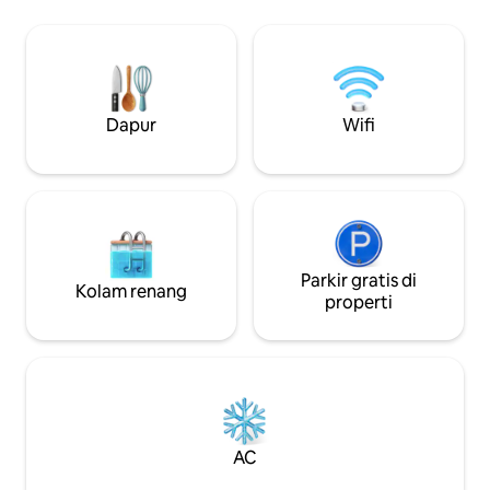
Nikmati api unggun di perapian, atau pilih
indah. Luncurkan 
untuk menjelajahi kolam di kayak kami -
dari dermaga, lal
ada begitu banyak keindahan untuk
buah beri musiman
dilihat! Ada juga banyak jalur pendakian
gunung es megah m
populer di area ini! Biaya hewan
Anda di dekat per
peliharaan $30 diperlukan untuk hewan
Fi Starlink, stream
Dapur
Wifi
peliharaan. Harap beri tahu kami saat
sambil menikmati 
memesan.
luar pelabuhan.
Parkir gratis di
Kolam renang
properti
AC