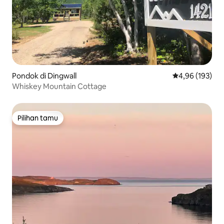
Pondok di Dingwall
Nilai rata-rata 
4,96 (193)
Whiskey Mountain Cottage
Pilihan tamu
Pilihan tamu