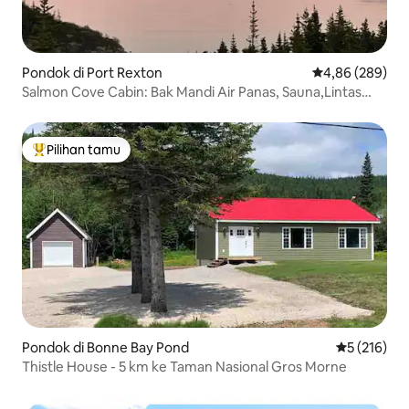
Pondok di Port Rexton
Nilai rata-rata 
4,86 (289)
Salmon Cove Cabin: Bak Mandi Air Panas, Sauna,Lintas
Alam, memancing.
Pilihan tamu
Pilihan tamu terpopuler
Pondok di Bonne Bay Pond
Nilai rata-ra
5 (216)
Thistle House - 5 km ke Taman Nasional Gros Morne