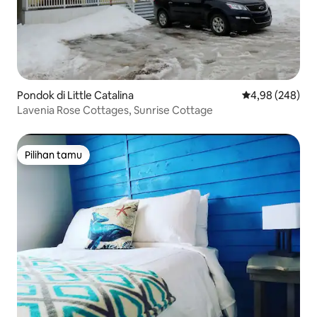
Pondok di Little Catalina
Nilai rata-rata 
4,98 (248)
Lavenia Rose Cottages, Sunrise Cottage
Pilihan tamu
Pilihan tamu