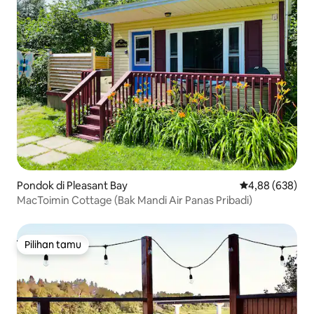
Pondok di Pleasant Bay
Nilai rata-rata 
4,88 (638)
MacToimin Cottage (Bak Mandi Air Panas Pribadi)
Pilihan tamu
Pilihan tamu