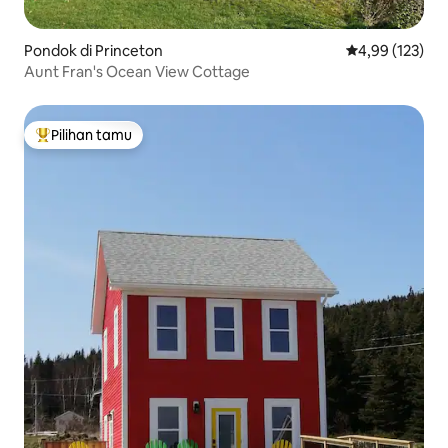
Pondok di Princeton
Nilai rata-rata 
4,99 (123)
Aunt Fran's Ocean View Cottage
Pilihan tamu
Pilihan tamu terpopuler