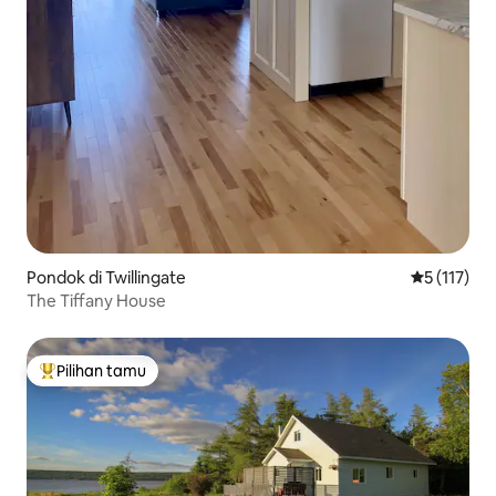
Pondok di Twillingate
Nilai rata-r
5 (117)
The Tiffany House
Pilihan tamu
Pilihan tamu terpopuler