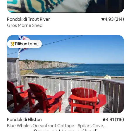
Pondok di Trout River
Nilai rata-rata 
4,93 (214)
Gros Morne Shed
Pilihan tamu
Pilihan tamu terpopuler
Pondok di Elliston
Nilai rata-rata
4,91 (116)
Blue Whales Oceanfront Cottage - Spillars Cove,