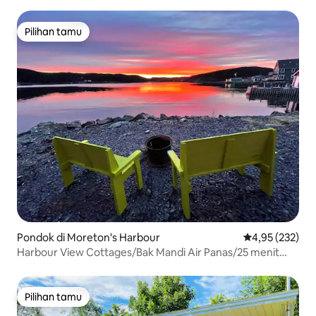
Mandi Air Panas 97
Pilihan tamu
Pilihan tamu
Pondok di Moreton's Harbour
Nilai rata-rata 
4,95 (232)
Harbour View Cottages/Bak Mandi Air Panas/25 menit
Twillingate
Pilihan tamu
Pilihan tamu