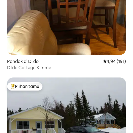
Pondok di Dildo
Nilai rata-rata 
4,94 (191)
Dildo Cottage Kimmel
Pilihan tamu
Pilihan tamu terpopuler