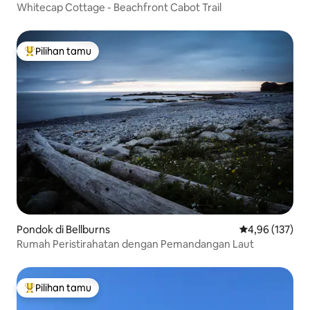
Whitecap Cottage - Beachfront Cabot Trail
Pilihan tamu
Pilihan tamu terpopuler
Pondok di Bellburns
Nilai rata-rata 
4,96 (137)
Rumah Peristirahatan dengan Pemandangan Laut
Pilihan tamu
Pilihan tamu terpopuler