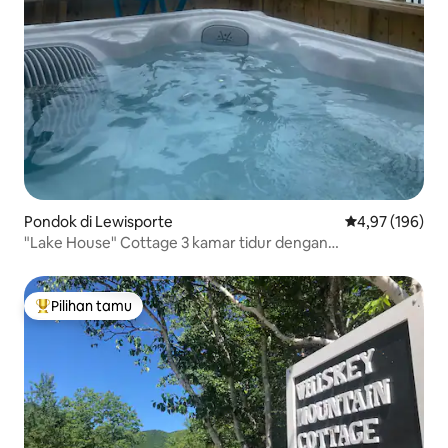
Pondok di Lewisporte
Nilai rata-rata 
4,97 (196)
"Lake House" Cottage 3 kamar tidur dengan
pemandangan indah dan bak mandi air panas
Pilihan tamu
Pilihan tamu terpopuler