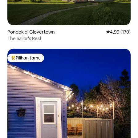
Pondok di Glovertown
Nilai rata-rata 
4,99 (170)
The Sailor's Rest
Pilihan tamu
Pilihan tamu terpopuler