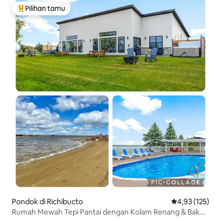
Pilihan tamu
Pilihan tamu terpopuler
Pondok di Richibucto
Nilai rata-rata 
4,93 (125)
Rumah Mewah Tepi Pantai dengan Kolam Renang & Bak