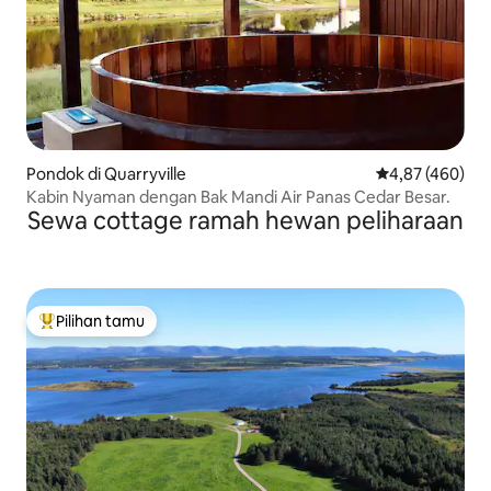
Pondok di Quarryville
Nilai rata-rata 
4,87 (460)
Kabin Nyaman dengan Bak Mandi Air Panas Cedar Besar.
Sewa cottage ramah hewan peliharaan
Pilihan tamu
Pilihan tamu terpopuler