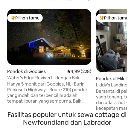
Pilihan tamu
Pilihan tamu
Pilihan tamu terpopuler
Pilihan tamu terp
Pondok di Goobies
Nilai rata-rata 4,99 dari 5, 228 ul
4,99 (228)
Water's Edge Revived - dengan Bak
Pondok di Miles C
Mandi Air Panas & Kompor Kayu!
Hanya 5 menit dari Goobies, NL (Burin
Liddy's Landing -
Peninsula Highway - Route 210) pondok
Nyaman dengan P
Bersantai di pelab
yang indah dan terpencil ini adalah
yang tenang, tem
tempat liburan yang sempurna. Baik
dan udara laut y
Anda meringkuk di dekat kompor kayu
kecepatan masa in
yang nyaman, atau memutuskan untuk
Fasilitas populer untuk sewa cottage di
dek yang luas, berj
menikmati waktu berkualitas di luar di
pantai untuk menc
Newfoundland dan Labrador
bak mandi air panas - perjalanan Anda
berenang di Miles
akan menjadi perjalanan yang santai!
dekatnya dan menje