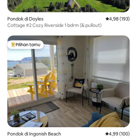
Pondok di Doyles
Nilai rata-rata 
4,98 (193)
Cottage #2 Cozy Riverside 1 bdrm (& pullout)
Pilihan tamu
Pilihan tamu terpopuler
Pondok di Ingonish Beach
Nilai rata-rata 
4,99 (100)