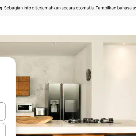
Sebagian info diterjemahkan secara otomatis. 
Tampilkan bahasa as
 tombol panah ke atas dan ke bawah atau jelajahi dengan sentuhan at