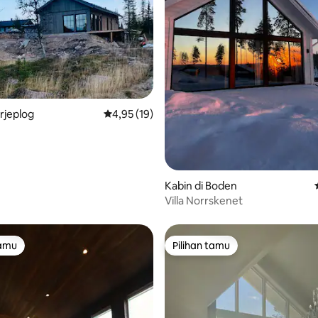
 5, 53 ulasan
Arjeplog
Nilai rata-rata 4,95 dari 5, 19 ulasan
4,95 (19)
Kabin di Boden
Villa Norrskenet
tamu
Pilihan tamu
tamu
Pilihan tamu