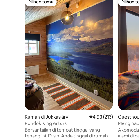
Pilihan tamu
Pilihan 
Pilihan tamu
Pilihan 
Rumah di Jukkasjärvi
Nilai rata-rata 4,93 dari
4,93 (213)
Guesthou
Pondok King Arturs
Menginap
Bersantailah di tempat tinggal yang
Akomodas
tenang ini. Di sini Anda tinggal di rumah
alami di 