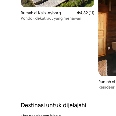
Rumah di Kalix-nyborg
Nilai rata-rata 4,82 dar
4,82 (11)
Pondok dekat laut yang menawan
Rumah di 
Reindeer 
Destinasi untuk dijelajahi
Tipe penginapan lainnya