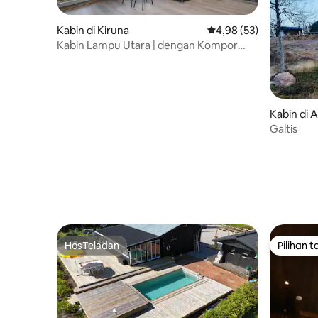
Kabin di Kiruna
Nilai rata-rata 4,98 dari
4,98 (53)
Kabin Lampu Utara | dengan Kompor
Kayu dan Sauna
Kabin di 
Galtis
HosTeladan
Pilihan 
HosTeladan
Pilihan 