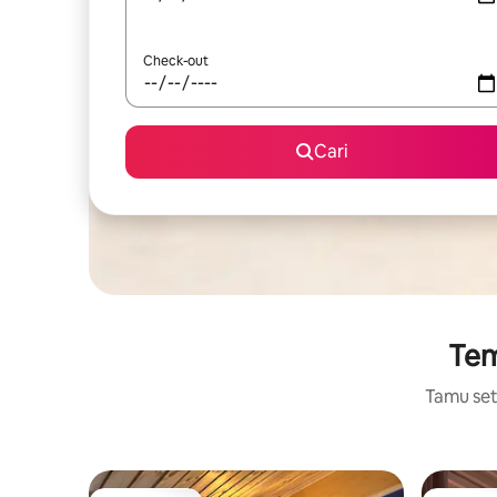
Check-out
Cari
Tem
Tamu setu