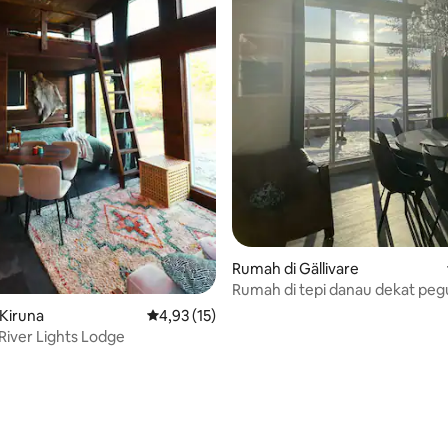
i 5, 11 ulasan
Rumah di Gällivare
Rumah di tepi danau dekat pe
dan hutan
Kiruna
Nilai rata-rata 4,93 dari 5, 15 ulasan
4,93 (15)
River Lights Lodge