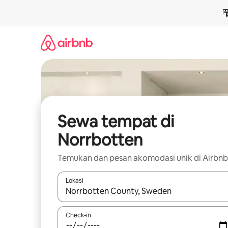
Lewatkan,
langsung
lihat
konten
Sewa tempat di
Norrbotten
Temukan dan pesan akomodasi unik di Airbnb
Lokasi
Jika hasil yang dicari tersedia, telusuri dengan
Check-in