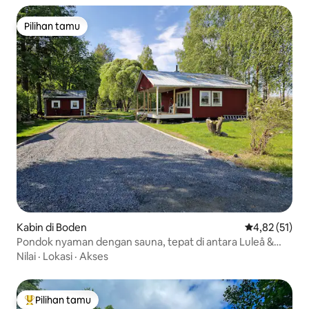
Pilihan tamu
Pilihan tamu
Kabin di Boden
Nilai rata-rata
4,82 (51)
Pondok nyaman dengan sauna, tepat di antara Luleå &
Boden
Nilai
·
Lokasi
·
Akses
Pilihan tamu
Pilihan tamu terpopuler