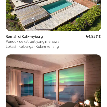
Rumah di Kalix-nyborg
Nilai rata-rat
4,82 (11)
Pondok dekat laut yang menawan
Lokasi
·
Keluarga
·
Kolam renang