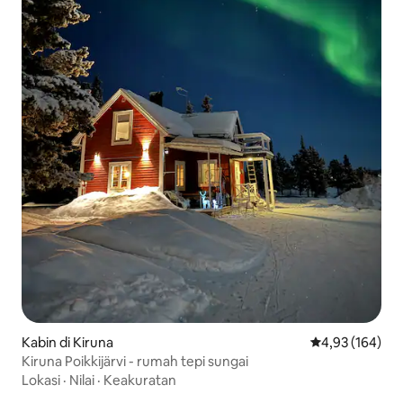
Kabin di Kiruna
Nilai rata-rata 
4,93 (164)
Kiruna Poikkijärvi - rumah tepi sungai
Lokasi
·
Nilai
·
Keakuratan