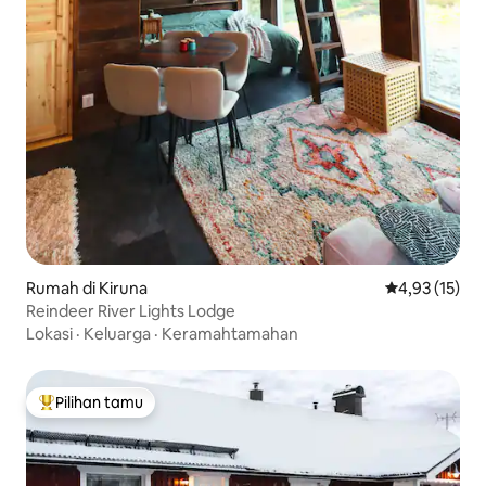
Rumah di Kiruna
Nilai rata-rata
4,93 (15)
Reindeer River Lights Lodge
Lokasi
·
Keluarga
·
Keramahtamahan
Pilihan tamu
Pilihan tamu terpopuler