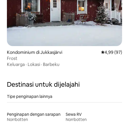
Kondominium di Jukkasjärvi
Nilai rata-rata
4,99 (97)
Frost
Keluarga
·
Lokasi
·
Barbeku
Destinasi untuk dijelajahi
Tipe penginapan lainnya
Penginapan dengan sarapan
Sewa RV
Norrbotten
Norrbotten