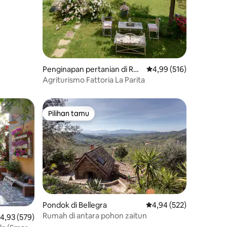
Penginapan pertanian di Rus
Nilai rata-rata 4,99 dari
4,99 (516)
cello
Agriturismo Fattoria La Parita
Pilihan tamu
Pilihan tamu
Pondok di Bellegra
Nilai rata-rata 4,94 dari
4,94 (522)
Rumah di antara pohon zaitun
ilai rata-rata 4,93 dari 5, 579 ulasan
4,93 (579)