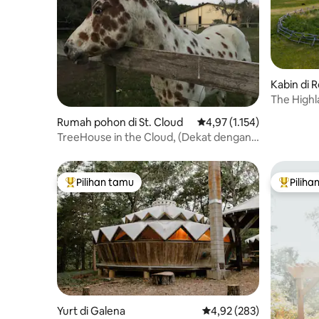
Kabin di 
The Highl
Rumah pohon di St. Cloud
Nilai rata-rata 4,97 dari 5
4,97 (1.154)
TreeHouse in the Cloud, (Dekat dengan
Taman Hiburan
Pilihan tamu
Piliha
Pilihan tamu terpopuler
Pilihan 
Yurt di Galena
Nilai rata-rata 4,92 dari 
4,92 (283)