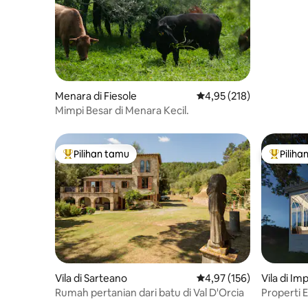
Menara di Fiesole
Nilai rata-rata 4,95 dari 
4,95 (218)
Mimpi Besar di Menara Kecil.
Pilihan tamu
Piliha
Pilihan tamu terpopuler
Pilihan 
Vila di Sarteano
Nilai rata-rata 4,97 dari 
4,97 (156)
Vila di I
Rumah pertanian dari batu di Val D'Orcia
Properti 
berpeman