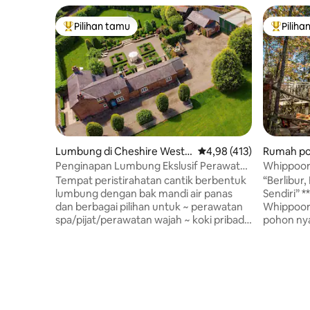
Pilihan tamu
Piliha
Pilihan tamu terpopuler
Pilihan 
Lumbung di Cheshire West a
Nilai rata-rata 4,98 dari
4,98 (413)
Rumah po
nd Chester
Penginapan Lumbung Ekslusif Perawatan
Whippoorw
spa & koki di lokasi
Tempat peristirahatan cantik berbentuk
“Berlibur,
lumbung dengan bak mandi air panas
Sendiri”
dan berbagai pilihan untuk ~ perawatan
Whippoorw
spa/pijat/perawatan wajah ~ koki pribadi
pohon ny
~ pilates, yoga, zumba Sangat cocok
keluarga 
untuk pasangan, keluarga/rombongan di
Chattanoo
area Oulton Smithy yang bersejarah.
damai in
Dekat dengan sirkuit balap Oulton Park di
dari lanta
pedesaan Cheshire yang indah. Jalur
menyaksik
pejalan kaki di hutan yang indah & pub
luar ruan