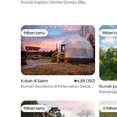
Rumah Kapten | Monte Grosso, Elba
Pilihan tamu
Pilihan 
Pilihan tamu
Pilihan 
Kubah di Salem
Nilai rata-rata 4,88 dari 
4,88 (392)
Rumah po
Rumah Geodome di Peternakan Dekat
Danau Jocassee, Bak Mandi Air Panas,
Pemandan
Zip Line
• Firepit 
Pilihan tamu
Piliha
Pilihan tamu
Pilihan 