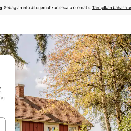
Sebagian info diterjemahkan secara otomatis. 
Tampilkan bahasa as
,
n
ng
 tombol panah ke atas dan ke bawah atau jelajahi dengan sentuhan at