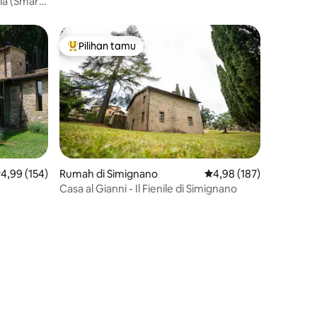
ila (Smart
Pilihan tamu
Pilihan tamu terpopuler
ilai rata-rata 4,99 dari 5, 154 ulasan
4,99 (154)
Rumah di Simignano
Nilai rata-rata 4,98 dari
4,98 (187)
Casa al Gianni - Il Fienile di Simignano