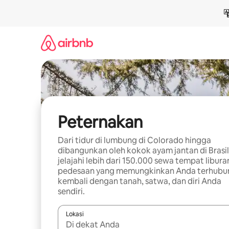
Lewatkan,
langsung
lihat
konten
Peternakan
Dari tidur di lumbung di Colorado hingga
dibangunkan oleh kokok ayam jantan di Brasil
jelajahi lebih dari 150.000 sewa tempat libura
pedesaan yang memungkinkan Anda terhubu
kembali dengan tanah, satwa, dan diri Anda
sendiri.
Lokasi
Jika hasil yang dicari tersedia, telusuri dengan