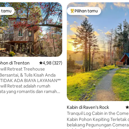
n tamu
Pilihan tamu
tamu terpopuler
Pilihan tamu terpopuler
 5, 413 ulasan
hon di Trenton
Nilai rata-rata 4,98 dari 5, 327 ulasan
4,98 (327)
ill Retreat Treehouse
 Bersantai, & Tulis Kisah Anda
 **TIDAK ADA BIAYA LAYANAN**
ill Retreat adalah rumah
ata yang romantis dan ramah
di puncak pohon 20 menit dari
ga. Tempat liburan yang
Kabin di Raven's Rock
N
i menawarkan pemandangan
Tranquil Log Cabin in the Com
i ke langit-langit, tempat untuk
Mountains (2/2)
an matahari terbit, perapian
Kabin Pohon Kepiting Terletak di latar
gan, perapian untuk malam
belakang Pegunungan Comera