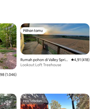
Pilihan tamu
Pilihan tamu
Rumah pohon di Valley Sprin
Nilai rata-rata 4,91 dari
4,91 (418)
gs
Lookout Loft Treehouse
ai rata-rata 4,98 dari 5, 1.046 ulasan
,98 (1.046)
HosTeladan
HosTeladan