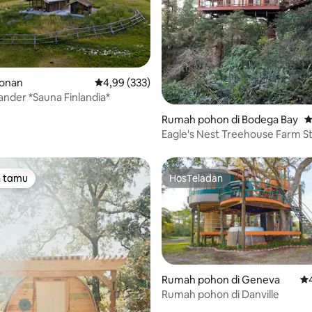
Ronan
Nilai rata-rata 4,99 dari 5, 333 ulasan
4,99 (333)
ander *Sauna Finlandia*
, 1.154 ulasan
Rumah pohon di Bodega Bay
N
Eagle's Nest Treehouse Farm S
n tamu
HosTeladan
tamu terpopuler
HosTeladan
Rumah pohon di Geneva
Ni
Rumah pohon di Danville
5, 283 ulasan