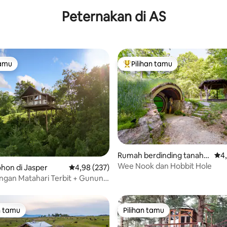
Peternakan di AS
tamu
Pilihan tamu
tamu
Pilihan tamu terpopuler
Rumah berdinding tanah d
Nil
4
5, 392 ulasan
i McEwen
Wee Nook dan Hobbit Hole
hon di Jasper
Nilai rata-rata 4,98 dari 5, 237 ulasan
4,98 (237)
gan Matahari Terbit + Gunung
• Buffalo Hikes
n tamu
Pilihan tamu
tamu terpopuler
Pilihan tamu