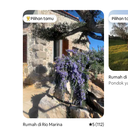
Pilihan tamu
Pilihan 
Pilihan tamu terpopuler
Pilihan 
Rumah di 
Pondok y
dengan p
menakju
Rumah di Rio Marina
Nilai rata-rata 5 dari
5 (112)