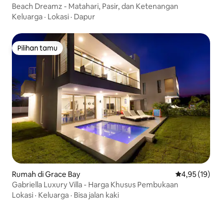
Beach Dreamz - Matahari, Pasir, dan Ketenangan
Keluarga
·
Lokasi
·
Dapur
Pilihan tamu
Pilihan tamu
Rumah di Grace Bay
Nilai rata-rata
4,95 (19)
Gabriella Luxury Villa - Harga Khusus Pembukaan
Lokasi
·
Keluarga
·
Bisa jalan kaki