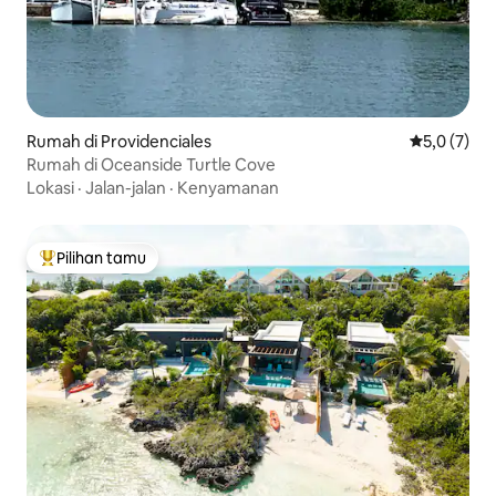
Rumah di Providenciales
Nilai rata-r
5,0 (7)
Rumah di Oceanside Turtle Cove
Lokasi
·
Jalan-jalan
·
Kenyamanan
Pilihan tamu
Pilihan tamu terpopuler