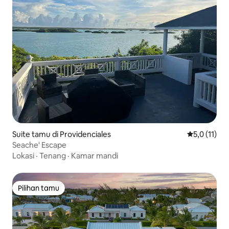
Suite tamu di Providenciales
Nilai rata-ra
5,0 (11)
Seache' Escape
Lokasi
·
Tenang
·
Kamar mandi
Pilihan tamu
Pilihan tamu