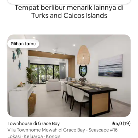
Tempat berlibur menarik lainnya di
Turks and Caicos Islands
Pilihan tamu
Pilihan tamu
Townhouse di Grace Bay
Nilai rata-ra
5,0 (19)
Villa Townhome Mewah di Grace Bay - Seascape #16
Lokasi
·
Keluarga
·
Kondisi