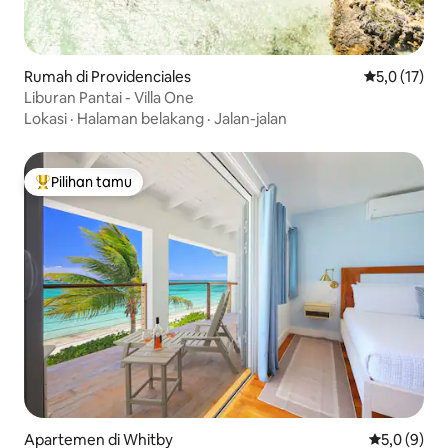
Rumah di Providenciales
Nilai rata-ra
5,0 (17)
Liburan Pantai - Villa One
Lokasi
·
Halaman belakang
·
Jalan-jalan
Pilihan tamu
Pilihan tamu terpopuler
Apartemen di Whitby
Nilai rata-r
5,0 (9)