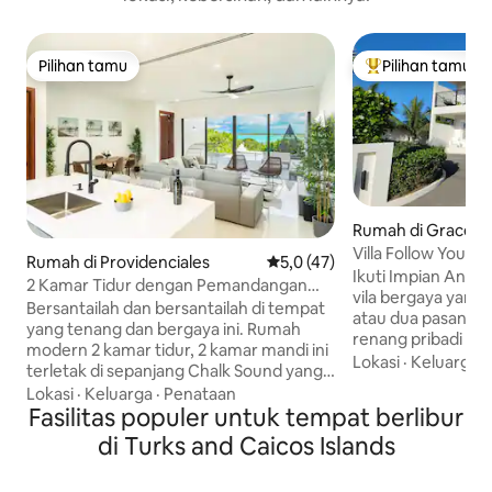
Pilihan tamu
Pilihan tamu
Pilihan tamu
Pilihan tamu terp
Rumah di Grace B
Villa Follow Your 
Rumah di Providenciales
Nilai rata-rata 5,0 dari 5, 47 ul
5,0 (47)
Ikuti Impian Anda – Vila
2 Kamar Tidur dengan Pemandangan
vila bergaya yang
Spektakuler
Bersantailah dan bersantailah di tempat
atau dua pasangan 
yang tenang dan bergaya ini. Rumah
renang pribadi yang
modern 2 kamar tidur, 2 kamar mandi ini
telapak tangan, TV
Lokasi
·
Keluarga
·
terletak di sepanjang Chalk Sound yang
lengkap dengan me
tenang, menawarkan pengasingan yang
Lokasi
·
Keluarga
·
Penataan
laundry. Terletak 
damai dengan pemandangan
Fasilitas populer untuk tempat berlibur
Bistro/Coco Van d
menakjubkan. Jauh dari hiruk pikuk
di Turks and Caicos Islands
dengan mobil ke G
Grace Bay, tempat ini melayani tamu
tempat ini menaw
yang ingin bersantai dan mengatur
privasi dan kenyam