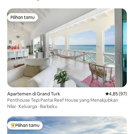
Pilihan tamu
Pilihan tamu
Apartemen di Grand Turk
Nilai rata-rata
4,85 (97)
Penthouse Tepi Pantai Reef House yang Menakjubkan
Nilai
·
Keluarga
·
Barbeku
Pilihan tamu
Pilihan tamu terpopuler