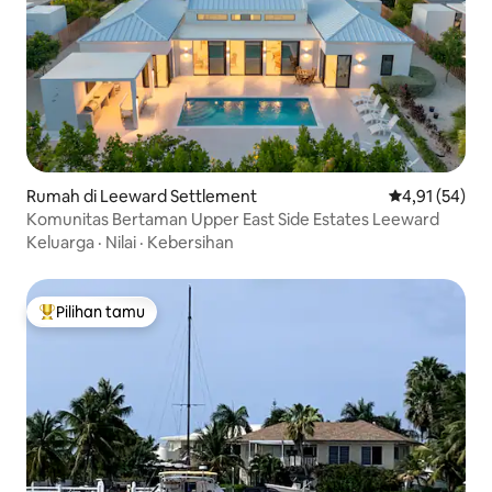
Rumah di Leeward Settlement
Nilai rata-rata
4,91 (54)
Komunitas Bertaman Upper East Side Estates Leeward
Keluarga
·
Nilai
·
Kebersihan
Pilihan tamu
Pilihan tamu terpopuler