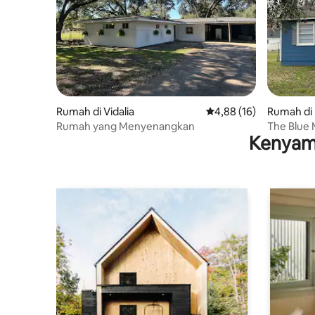
Rumah di Vidalia
Nilai rata-rata 4,88 dar
4,88 (16)
Rumah di
Rumah yang Menyenangkan
The Blue 
Kenyam