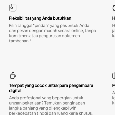
Fleksibilitas yang Anda butuhkan
H
Pilih tanggal "pindah" yang pas untuk Anda
H
dan pesan dengan mudah secara online, tanpa
j
komitmen atau pengurusan dokumen
k
tambahan.*
Tempat yang cocok untuk para pengembara
M
digital
A
Anda profesional yang bepergian untuk
l
urusan pekerjaan? Temukan penginapan
k
jangka panjang yang dilengkapi wifi
berkecepatan tinggi dan ruang kerja khusus.