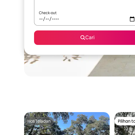
Check-out
Cari
HosTeladan
Pilihan 
HosTeladan
Pilihan 