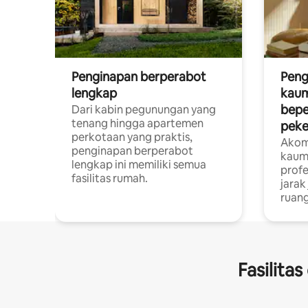
Penginapan berperabot
Peng
lengkap
kaum
bepe
Dari kabin pegunungan yang
tenang hingga apartemen
peke
perkotaan yang praktis,
Akom
penginapan berperabot
kaum
lengkap ini memiliki semua
profe
fasilitas rumah.
jarak
ruang
Fasilita