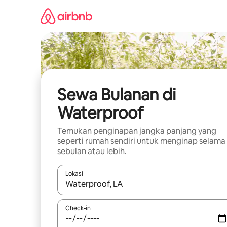
Lewatkan,
langsung
lihat
konten
Sewa Bulanan di
Waterproof
Temukan penginapan jangka panjang yang
seperti rumah sendiri untuk menginap selama
sebulan atau lebih.
Lokasi
Jika hasil yang dicari tersedia, telusuri dengan
Check-in