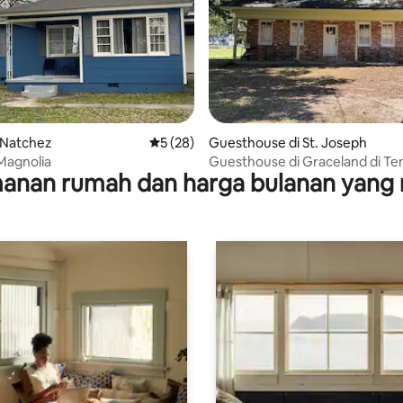
i 5, 16 ulasan
 Natchez
Nilai rata-rata 5 dari 5, 28 ulasan
5 (28)
Guesthouse di St. Joseph
Magnolia
Guesthouse di Graceland di Te
anan rumah dan harga bulanan yang 
Parish