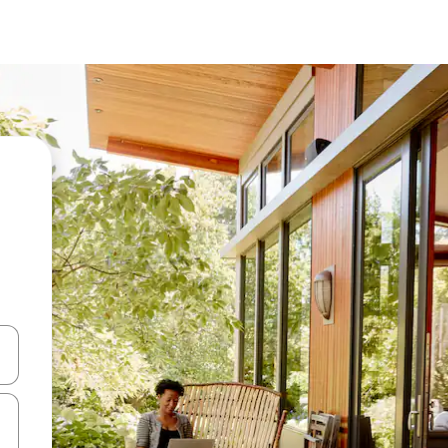
 tombol panah ke atas dan ke bawah atau jelajahi dengan sentuhan at