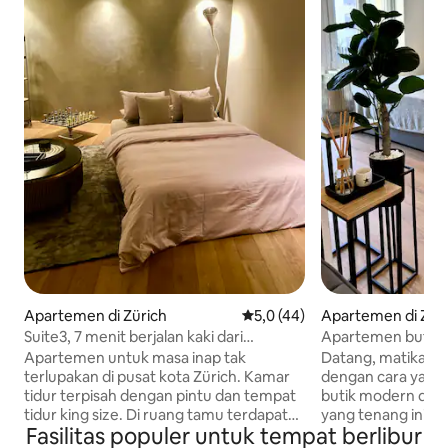
Apartemen di Zürich
Nilai rata-rata 5,0 dari 5, 44 ul
5,0 (44)
Apartemen di Zür
Suite3, 7 menit berjalan kaki dari
Apartemen butik
Operahouse.
balkon di lokasi te
Apartemen untuk masa inap tak
Datang, matikan d
terlupakan di pusat kota Zürich. Kamar
dengan cara yang
tidur terpisah dengan pintu dan tempat
butik modern den
tidur king size. Di ruang tamu terdapat
yang tenang ini sa
Fasilitas populer untuk tempat berlibur
sofa bed queen size untuk 2 orang dan
inap yang lebih la