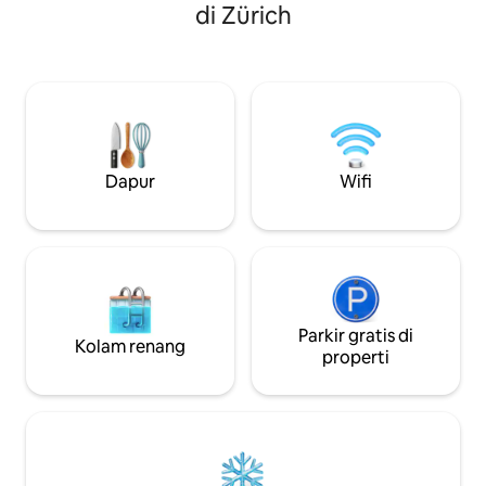
sofa bed kecil lainnya untuk 1 orang.
menginap di pusat
di Zürich
Harap beri tahu saya, saya akan
(8003) dan masih 
menyiapkan tempat tidur di ruang tamu
menyenangkan dan
untuk Anda! Jarak berjalan kaki dari
trem, bus, dan ker
Opera, City Center, Bioskop, Restoran
di dekat dan Stasi
dan Danau. Di belakang rumah terdapat
berjarak 2 menit b
pusat perbelanjaan dengan pusat
berkualitas tinggi,
kebugaran (Sauna Steam). Parkir di
kenyamanan, dan 
dalam gedung bisa disewa. Tanyakan
kehidupan sehari-
Dapur
Wifi
kepada kami bahwa kami akan
rumah sementara
membantu dengan senang hati.
Pesan sekarang.
Parkir gratis di
Kolam renang
properti