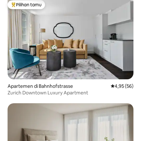
Pilihan tamu
Pilihan tamu terpopuler
Apartemen di Bahnhofstrasse
Nilai rata-rata
4,95 (56)
Zurich Downtown Luxury Apartment