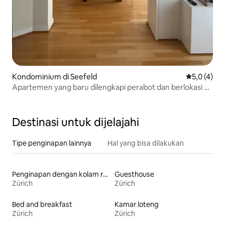
Kondominium di Seefeld
Nilai rata-r
5,0 (4)
Apartemen yang baru dilengkapi perabot dan berlokasi di
pusat kota.
Destinasi untuk dijelajahi
Tipe penginapan lainnya
Hal yang bisa dilakukan
Penginapan dengan kolam renang
Guesthouse
Zürich
Zürich
Bed and breakfast
Kamar loteng
Zürich
Zürich