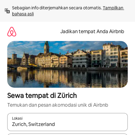
Lewatkan,
Sebagian info diterjemahkan secara otomatis. 
Tampilkan 
langsung
bahasa asli
lihat
konten
Jadikan tempat Anda Airbnb
Sewa tempat di Zürich
Temukan dan pesan akomodasi unik di Airbnb
Lokasi
Jika hasil yang dicari tersedia, telusuri dengan tombol panah