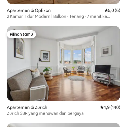
Apartemen di Opfikon
Nilai rata-r
5,0 (6)
2 Kamar Tidur Modern | Balkon · Tenang · 7 menit ke
Bandara ZRH
Pilihan tamu
Pilihan tamu
Apartemen di Zürich
Nilai rata-rata
4,9 (140)
Zurich 3BR yang menawan dan bergaya