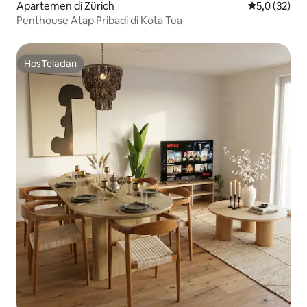
Apartemen di Zürich
Nilai rata-rat
5,0 (32)
Penthouse Atap Pribadi di Kota Tua
HosTeladan
HosTeladan