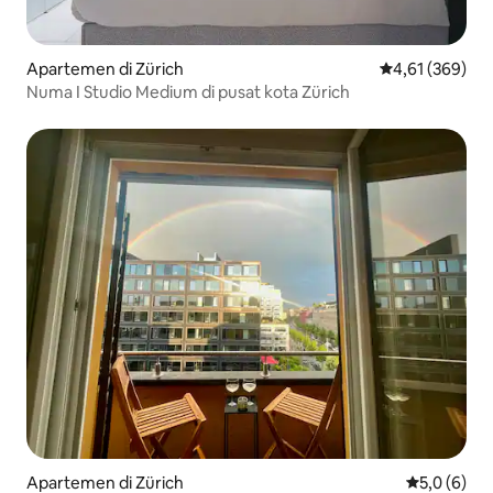
Apartemen di Zürich
Nilai rata-rata 
4,61 (369)
Numa I Studio Medium di pusat kota Zürich
Apartemen di Zürich
Nilai rata-r
5,0 (6)