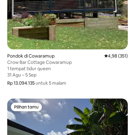
Pondok di Cowaramup
Nilai rata-rata 
4,98 (351)
Crow Bar Cottage Cowaramup
1 tempat tidur queen
1 tempat tidur queen
31 Agu – 5 Sep
31 Agu – 5 Sep
Rp 13.094.135
Rp 13.094.135 untuk 5 malam
untuk 5 malam
Pilihan tamu
Pilihan tamu