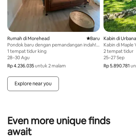
Rumah di Morehead
Tempat menginap baru
Baru
Kabin di Urban
Pondok baru dengan pemandangan indah!
Kabin di Maple 
Bersih! Nyaman! Aman!
1 tempat tidur king
1 tempat tidur king
2 tempat tidur
2 tempat tidur
28–30 Agu
28–30 Agu
25–27 Sep
25–27 Sep
Rp 4.236.035
Rp 4.236.035 untuk 2 malam
untuk 2 malam
Rp 5.890.781
Rp 5.890.781 u
un
Explore near you
Even more unique finds
await