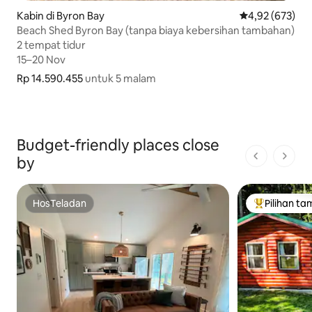
Kabin di Byron Bay
Nilai rata-rata 
4,92 (673)
Beach Shed Byron Bay (tanpa biaya kebersihan tambahan)
2 tempat tidur
2 tempat tidur
15–20 Nov
15–20 Nov
Rp 14.590.455
Rp 14.590.455 untuk 5 malam
untuk 5 malam
Budget-friendly places close
by
1 dari 1 ha
HosTeladan
Pilihan ta
HosTeladan
Pilihan tamu