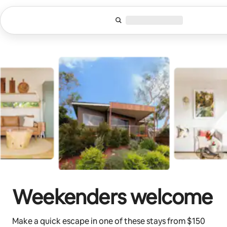
Lewatkan,
langsung
lihat
konten
Weekenders welcome
Make a quick escape in one of these stays from $150