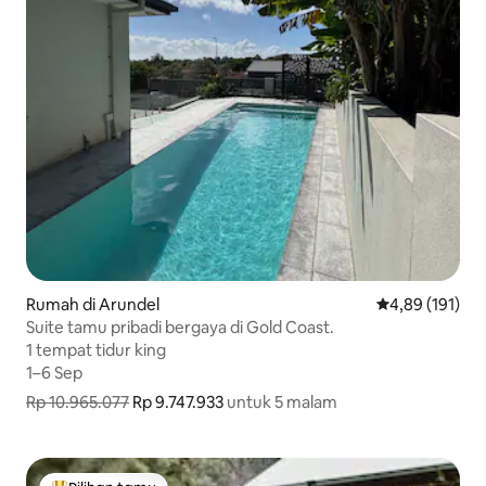
Rumah di Arundel
Nilai rata-rata 
4,89 (191)
Suite tamu pribadi bergaya di Gold Coast.
1 tempat tidur king
1 tempat tidur king
1–6 Sep
1–6 Sep
Rp 10.965.077
Rp 9.747.933
untuk 5 malam
Rp 9.747.933 untuk 5 malam, sebelumnya Rp 10.965.077