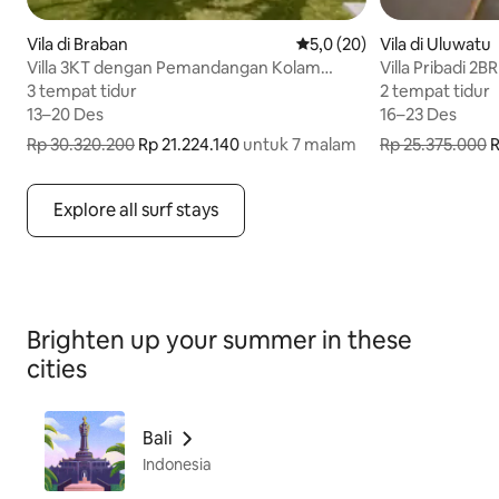
Vila di Braban
Nilai rata-rata 5,0 dari 5, 2
5,0 (20)
Vila di Uluwatu
Villa 3KT dengan Pemandangan Kolam
Villa Pribadi 
Renang & Sawah Dekat Tanah Lot
dan Kolam Rena
3 tempat tidur
3 tempat tidur
2 tempat tidur
2 tempat tidur
13–20 Des
13–20 Des
16–23 Des
16–23 Des
Rp 30.320.200
Rp 21.224.140
untuk 7 malam
Rp 25.375.000
R
Rp 21.224.140 untuk 7 malam, sebelumnya Rp 30.320.200
Rp 20.300.000 
Explore all surf stays
Brighten up your summer in these
cities
Bali
Indonesia