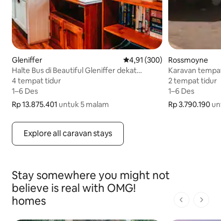
Gleniffer
Nilai rata-rata 4,91 dari 5, 30
4,91 (300)
Rossmoyne
Halte Bus di Beautiful Gleniffer dekat
Karavan tempat
Bellingen
Aircon WIFI te
4 tempat tidur
4 tempat tidur
2 tempat tidur
2 tempat tidur
1–6 Des
1–6 Des
1–6 Des
1–6 Des
Rp 13.875.401
Rp 13.875.401 untuk 5 malam
untuk 5 malam
Rp 3.790.190
Rp 3.790.190 u
un
Explore all caravan stays
Stay somewhere you might not
believe is real with OMG!
homes
1 dari 1 ha