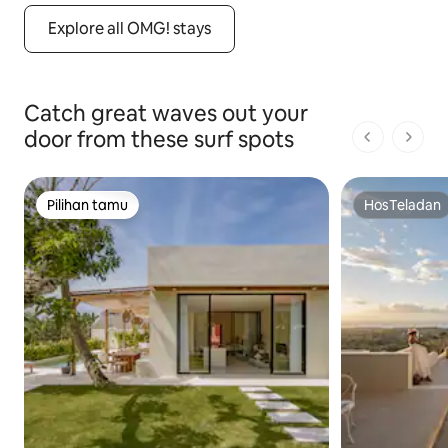
Explore all OMG! stays
Catch great waves out your
door from these surf spots
1 dari 1 ha
Pilihan tamu
HosTeladan
Pilihan tamu
HosTeladan