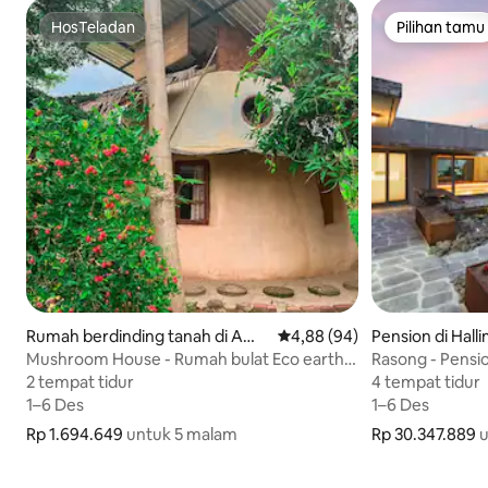
HosTeladan
Pilihan tamu
HosTeladan
Pilihan tamu
Rumah berdinding tanah di Amp
Nilai rata-rata 4,88 dari 5, 9
4,88 (94)
Pension di Halli
hoe Pai, Thailand
orea Selatan
Mushroom House - Rumah bulat Eco earth
Rasong - Pensio
bag
Hyeopjae
2 tempat tidur
2 tempat tidur
4 tempat tidur
4 tempat tidur
1–6 Des
1–6 Des
1–6 Des
1–6 Des
Rp 1.694.649
Rp 1.694.649 untuk 5 malam
untuk 5 malam
Rp 30.347.889
Rp 30.347.889 
u