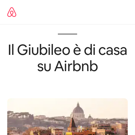
Lewatkan,
langsung
lihat
konten
Il Giubileo è di casa
su Airbnb