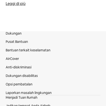
Leggi di più
Dukungan
Bagian Footer Situs
Pusat Bantuan
Bantuan terkait keselamatan
AirCover
Anti-diskriminasi
Dukungan disabilitas
Opsi pembatalan
Laporkan masalah lingkungan
Menjadi Tuan Rumah
Jadikan tempat Anda Airbnb