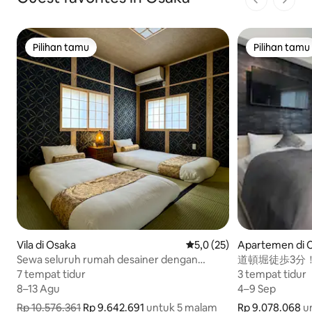
1 dari 1 ha
Pilihan tamu
Pilihan tamu
Pilihan tamu
Pilihan tamu
Vila di Osaka
Nilai rata-rata 5,0 dari 5, 2
5,0 (25)
Apartemen di 
a
Sewa seluruh rumah desainer dengan
道頓堀徒歩3分
taman Jepang yang indah | 9 menit berjalan
徒歩7分デザイン
7 tempat tidur
7 tempat tidur
3 tempat tidur
3 tempat tidur
kaki dari Stasiun Tenchaya | Langsung ke
8–13 Agu
8–13 Agu
4–9 Sep
4–9 Sep
Bandara Kansai | 3 stasiun, 5 menit dari
Rp 10.576.361
Rp 9.642.691
untuk 5 malam
Rp 9.078.068
Rp 9.078.068 u
u