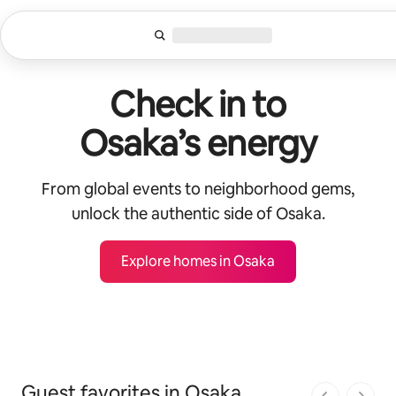
Lewatkan,
langsung
lihat
konten
Check in to
Osaka’s energy
From global events to neighborhood gems,
unlock the authentic side of Osaka.
Explore homes in Osaka
Guest favorites in Osaka