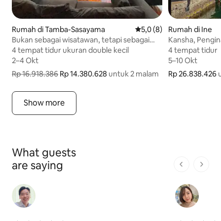
Rumah di Tamba-Sasayama
Nilai rata-rata 5,0 dari 5, 
5,0 (8)
Rumah di Ine
Bukan sebagai wisatawan, tetapi sebagai
Kansha, Pengi
penduduk sehari-hari, untuk menyatu
bagi mereka ya
4 tempat tidur ukuran double kecil
4 tempat tidur ukuran double kecil
4 tempat tidur
4 tempat tidur
dengan kehidupan di alam.
(tunjukkan kartu
2–4 Okt
2–4 Okt
5–10 Okt
5–10 Okt
biaya akomodas
Rp 16.918.386
Rp 14.380.628
untuk 2 malam
Rp 26.838.426
Rp 26.838.426 
Rp 14.380.628 untuk 2 malam, sebelumnya Rp 16.918.386
Show more
What guests
are saying
1 dari 1 ha