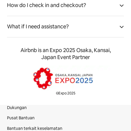
How do I check in and checkout?
What if I need assistance?
Airbnb is an Expo 2025 Osaka, Kansai,
Japan Event Partner
©Expo 2025
Dukungan
Bagian Footer Situs
Pusat Bantuan
Bantuan terkait keselamatan