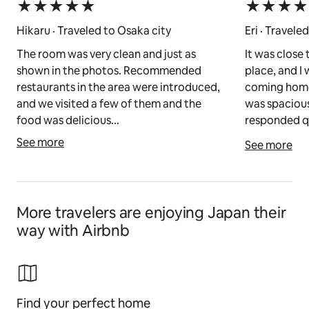
★★★★★
★★★★
Hikaru · Traveled to Osaka city
Eri · Travele
The room was very clean and just as
It was close 
shown in the photos. Recommended
place, and I 
restaurants in the area were introduced,
coming home.
and we visited a few of them and the
was spacious
food was delicious...
responded qu
See more
See more
More travelers are enjoying Japan their
way with Airbnb
Find your perfect home